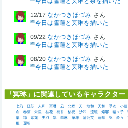
今日は雪蓮と冥琳と祭を描いた
12/17
なかつきほづみ
さん
今日は雪蓮と冥琳を描いた
09/22
なかつきほづみ
さん
今日は雪蓮と冥琳を描いた
08/20
なかつきほづみ
さん
今日は雪蓮と冥琳を描いた
「冥琳」に関連しているキャラクター
七乃
亞莎
人和
冥琳
凪
北郷一刀
地和
天和
季衣
小蓮
命
春蘭
朱里
桂花
桃香
桔梗
沙和
流琉
焔耶
猪々子
稟
穏
紫苑
美羽
翠
華琳
華雄
蒲公英
蓮華
詠
鈴々
風
麗羽