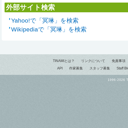
外部サイト検索
Yahoo!で「冥琳」を検索
Wikipediaで「冥琳」を検索
TINAMIとは？
リンクについて
免責事項
API
作家募集
スタッフ募集
Staff B
1996-2026 T