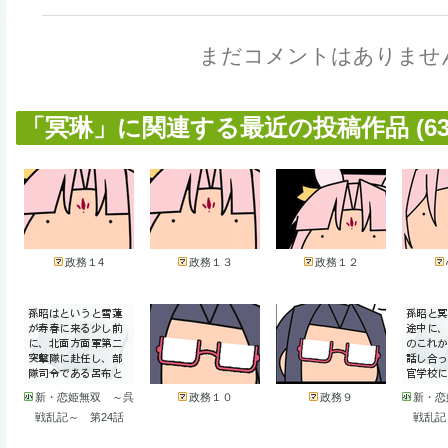
まだコメントはありませ
「冥琳」に関連する最近の投稿作品 (63
政務１4
政務１３
政務１２
新・恋姫無双 ～呉
政務１０
政務９
新・恋
戦乱記～ 第24話
戦乱記