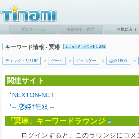
プロフィール
作品投稿・管理
お気に入り
キーワード情報 - 冥琳
ディレクトリTOP
>
ゲーム
>
ギャルゲー
>
恋姫†無双
>
関連サイト
NEXTON-NET
-- 恋姫†無双 --
「冥琳」キーワードラウンジ
ログインすると、このラウンジにコメ