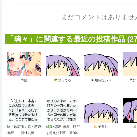
まだコメントはありませ
「璃々」に関連する最近の投稿作品 (27
絵
知ってる
知らない３
知
「改訂版」真・恋姫
真･恋姫†無双 時空
子連れ
無双 ～新外史伝～
を超えた刺客 破滅の