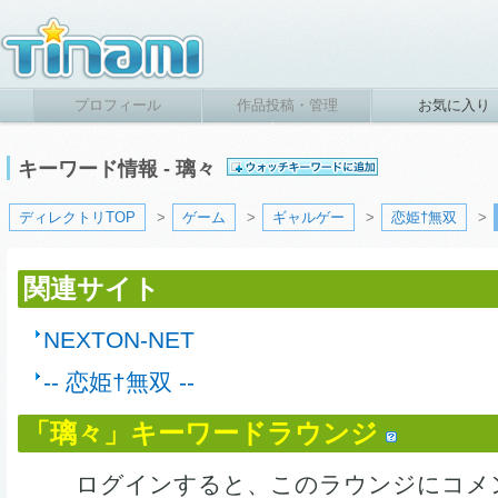
プロフィール
作品投稿・管理
お気に入り
キーワード情報 - 璃々
ディレクトリTOP
>
ゲーム
>
ギャルゲー
>
恋姫†無双
>
関連サイト
NEXTON-NET
-- 恋姫†無双 --
「璃々」キーワードラウンジ
ログインすると、このラウンジにコメ