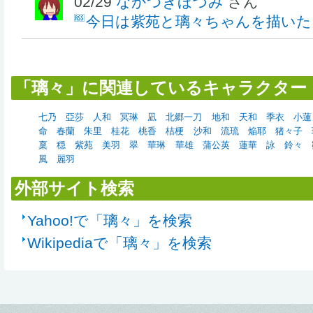
02/29
なかつきほづみ
さん
今日は紫苑と璃々ちゃんを描いた
「璃々」に関連しているキャラクター
七乃
亞莎
人和
冥琳
凪
北郷一刀
地和
天和
季衣
小蓮
命
春蘭
朱里
桂花
桃香
桔梗
沙和
流琉
焔耶
猪々子
稟
穏
紫苑
美羽
翠
華琳
華雄
蒲公英
蓮華
詠
鈴々
風
麗羽
外部サイト検索
Yahoo!で「璃々」を検索
Wikipediaで「璃々」を検索