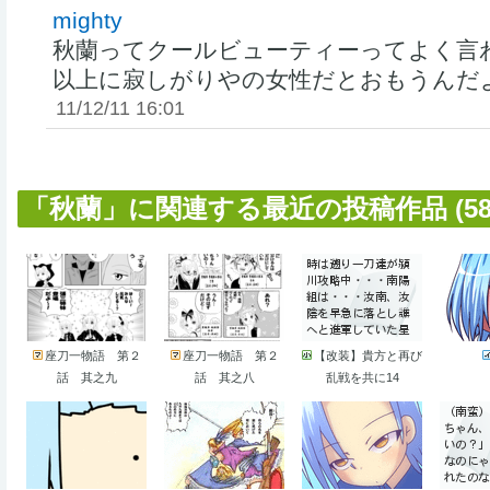
mighty
秋蘭ってクールビューティーってよく言
以上に寂しがりやの女性だとおもうんだ
11/12/11 16:01
「秋蘭」に関連する最近の投稿作品 (58
座刀一物語 第２
座刀一物語 第２
【改装】貴方と再び
話 其之九
話 其之八
乱戦を共に14