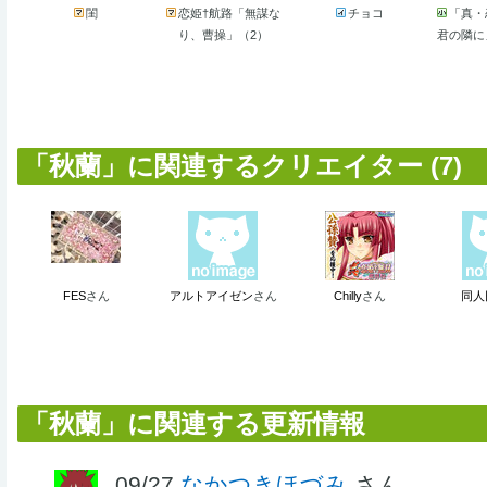
閨
恋姫†航路「無謀な
チョコ
「真
り、曹操」（2）
君の隣に
「秋蘭」に関連するクリエイター (7)
FES
さん
アルトアイゼン
さん
Chilly
さん
同人
「秋蘭」に関連する更新情報
09/27
なかつきほづみ
さん