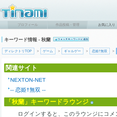
プロフィール
作品投稿・管理
お気に入り
キーワード情報 - 秋蘭
ディレクトリTOP
>
ゲーム
>
ギャルゲー
>
恋姫†無双
>
関連サイト
NEXTON-NET
-- 恋姫†無双 --
「秋蘭」キーワードラウンジ
ログインすると、このラウンジにコメ