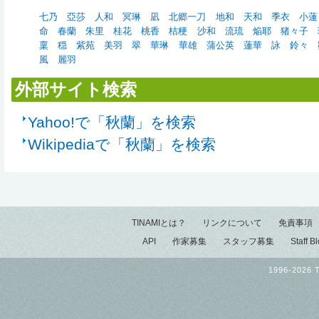
七乃
亞莎
人和
冥琳
凪
北郷一刀
地和
天和
季衣
小蓮
命
春蘭
朱里
桂花
桃香
桔梗
沙和
流琉
焔耶
猪々子
稟
穏
紫苑
美羽
翠
華琳
華雄
蒲公英
蓮華
詠
鈴々
風
麗羽
外部サイト検索
Yahoo!で「秋蘭」を検索
Wikipediaで「秋蘭」を検索
TINAMIとは？
リンクについて
免責事項
API
作家募集
スタッフ募集
Staff B
1996-2026 T