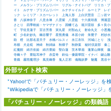
ト
マエリベリー・ハーン
マリアリ
ミスティア・ローレライ
ー
メルラン・プリズムリバー
リグル・ナイトバグ
リリカ・プ
イト
ルナサ・プリズムリバー
ルナチャイルド
ルーミア
レイ
ック
レミリア・スカーレット
上海人形
上白沢慧音
二ッ岩マ
香
八坂神奈子
八意永琳
八雲紫
八雲藍
十六夜咲夜
博麗霊
さとり
四季映姫・ヤマザナドゥ
因幡てゐ
堀川雷鼓
多々良小
て
宇佐見蓮子
宮古芳香
寅丸星
封獣ぬえ
射命丸文
小悪魔(東
町
少名針妙丸
幽谷響子
星熊勇儀
本居小鈴
朱鷺子
村紗水
助
橙
比那名居天子
水橋パルスィ
永江衣玖
河城にとり
洩
布都
犬走椛
神綺
秋姉妹
秋穣子
秋静葉
秘封倶楽部
秦こ
紅魔館
綿月依姫
綿月豊姫
聖白蓮
茨木華扇
蓬莱山輝夜
藤
寺幽々子
豊聡耳神子
赤蛮奇
鈴仙・優曇華院・イナバ
鍵山雛
青娥
霧雨魔理沙
風見幽香
鬼人正邪
魂魄妖夢
魅魔
黒谷ヤ
外部サイト検索
Yahoo!で「パチュリー・ノーレッジ」を
Wikipediaで「パチュリー・ノーレッジ」
「パチュリー・ノーレッジ」の類義語