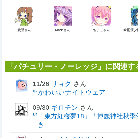
貴登
さん
Maria
さん
ちょこ
さん
時雨優(2
「パチュリー・ノーレッジ」に関連す
11/26
リョク
さん
かわいいナイトウェア
09/30
ギロチン
さん
「東方紅楼夢18」「博麗神社秋季
き