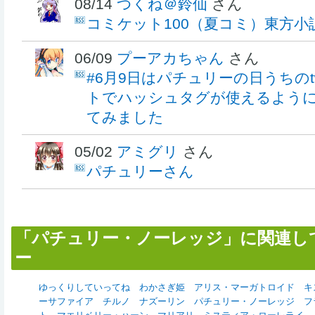
08/14
つくね＠鈴仙
さん
コミケット100（夏コミ）東方
06/09
プーアカちゃん
さん
#6月9日はパチュリーの日うちのtw
トでハッシュタグが使えるよう
てみました
05/02
アミグリ
さん
パチュリーさん
「パチュリー・ノーレッジ」に関連し
ー
ゆっくりしていってね
わかさぎ姫
アリス・マーガトロイド
キ
ーサファイア
チルノ
ナズーリン
パチュリー・ノーレッジ
フ