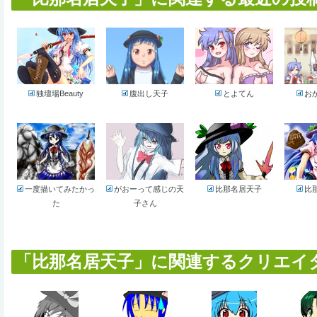
独壇場Beauty
腹出し天子
とよてん
お
一度描いてみたかっ
がおーって感じの天
比那名居天子
比
た
子さん
「比那名居天子」に関連するクリエイター