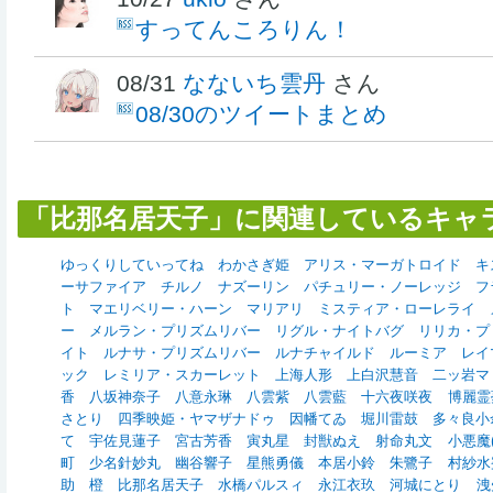
すってんころりん！
08/31
なないち雲丹
さん
08/30のツイートまとめ
「比那名居天子」に関連しているキャ
ゆっくりしていってね
わかさぎ姫
アリス・マーガトロイド
キ
ーサファイア
チルノ
ナズーリン
パチュリー・ノーレッジ
フ
ト
マエリベリー・ハーン
マリアリ
ミスティア・ローレライ
ー
メルラン・プリズムリバー
リグル・ナイトバグ
リリカ・プ
イト
ルナサ・プリズムリバー
ルナチャイルド
ルーミア
レイ
ック
レミリア・スカーレット
上海人形
上白沢慧音
二ッ岩マ
香
八坂神奈子
八意永琳
八雲紫
八雲藍
十六夜咲夜
博麗霊
さとり
四季映姫・ヤマザナドゥ
因幡てゐ
堀川雷鼓
多々良小
て
宇佐見蓮子
宮古芳香
寅丸星
封獣ぬえ
射命丸文
小悪魔(東
町
少名針妙丸
幽谷響子
星熊勇儀
本居小鈴
朱鷺子
村紗水
助
橙
比那名居天子
水橋パルスィ
永江衣玖
河城にとり
洩