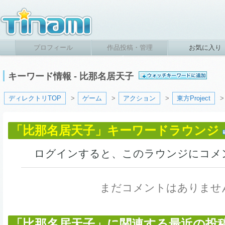
プロフィール
作品投稿・管理
お気に入り
キーワード情報 - 比那名居天子
ディレクトリTOP
>
ゲーム
>
アクション
>
東方Project
「比那名居天子」キーワードラウンジ
ログインすると、このラウンジにコメ
まだコメントはありませ
「比那名居天子」に関連する最近の投稿作品