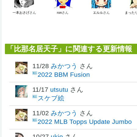
一本おさげ
さん
ron
さん
エルル
さん
まった
「比那名居天子」に関連する更新情報
11/28
みかつう
さん
2022 BBM Fusion
11/17
utsutu
さん
スケブ絵
11/02
みかつう
さん
2022 MLB Topps Update Jumbo
10/27
ukio
さん