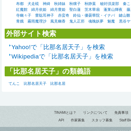
布都
犬走椛
神綺
秋姉妹
秋穣子
秋静葉
秘封倶楽部
秦こ
紅魔館
綿月依姫
綿月豊姫
聖白蓮
茨木華扇
蓬莱山輝夜
藤
寺幽々子
豊聡耳神子
赤蛮奇
鈴仙・優曇華院・イナバ
鍵山雛
青娥
霧雨魔理沙
風見幽香
鬼人正邪
魂魄妖夢
魅魔
黒谷ヤ
外部サイト検索
Yahoo!で「比那名居天子」を検索
Wikipediaで「比那名居天子」を検索
「比那名居天子」の類義語
てんこ
比那名居天子
比那名居
TINAMIとは？
リンクについて
免責事項
API
作家募集
スタッフ募集
Staff B