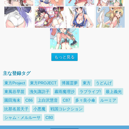
もっと見る
主な登録タグ
東方Project
東方PROJECT
博麗霊夢
東方
うどんげ
東風谷早苗
洩矢諏訪子
霧雨魔理沙
ラブライブ!
最上義光
園田海未
C86
上白沢慧音‎
C87
多々良小傘
ルーミア
比那名居天子
小悪魔
戦国コレクション
シャム・メルルーサ
C80