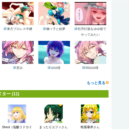
東方プロレス中継
幽々子と妖夢
牡丹灯籠をゆゆ様で
やってみたい
恵み
ゆゆ様
60ゆゆ様
もっと見る
ー (11)
Sheol（塩酸リドカイ
まったりユフィ
さん
蝗屋暴丼
さん