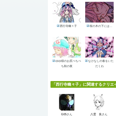
西行寺幽々子
桜の木の下には…
ゆゆ様のお尻ぺちぺ
なけなしの春をいた
ち秋の夜
だくわ
「西行寺幽々子」に関連するクリエイタ
G05
さん
八雲 良
さん