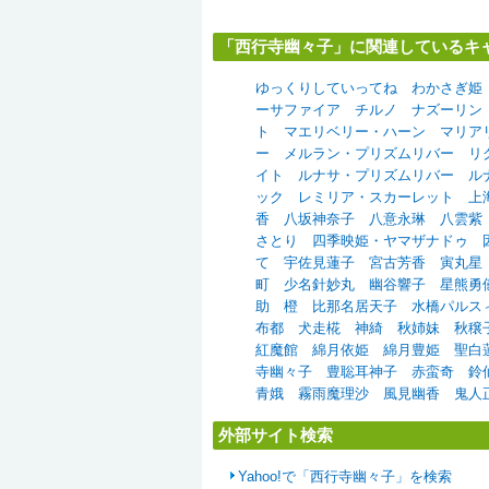
「西行寺幽々子」に関連しているキ
ゆっくりしていってね
わかさぎ姫
ーサファイア
チルノ
ナズーリン
ト
マエリベリー・ハーン
マリア
ー
メルラン・プリズムリバー
リ
イト
ルナサ・プリズムリバー
ル
ック
レミリア・スカーレット
上
香
八坂神奈子
八意永琳
八雲紫
さとり
四季映姫・ヤマザナドゥ
て
宇佐見蓮子
宮古芳香
寅丸星
町
少名針妙丸
幽谷響子
星熊勇
助
橙
比那名居天子
水橋パルス
布都
犬走椛
神綺
秋姉妹
秋穣
紅魔館
綿月依姫
綿月豊姫
聖白
寺幽々子
豊聡耳神子
赤蛮奇
鈴
青娥
霧雨魔理沙
風見幽香
鬼人
外部サイト検索
Yahoo!で「西行寺幽々子」を検索