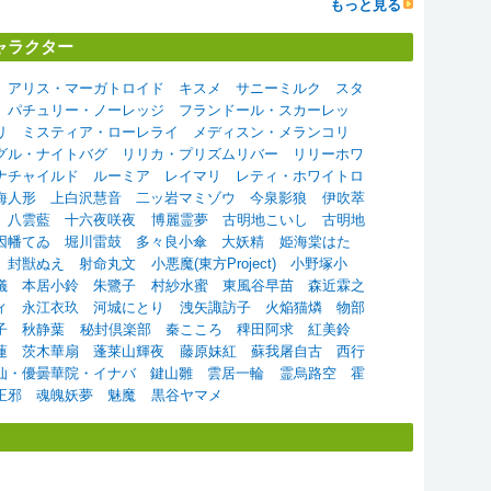
もっと見る
ャラクター
アリス・マーガトロイド
キスメ
サニーミルク
スタ
パチュリー・ノーレッジ
フランドール・スカーレッ
リ
ミスティア・ローレライ
メディスン・メランコリ
グル・ナイトバグ
リリカ・プリズムリバー
リリーホワ
ナチャイルド
ルーミア
レイマリ
レティ・ホワイトロ
海人形
上白沢慧音
二ッ岩マミゾウ
今泉影狼
伊吹萃
八雲藍
十六夜咲夜
博麗霊夢
古明地こいし
古明地
因幡てゐ
堀川雷鼓
多々良小傘
大妖精
姫海棠はた
封獣ぬえ
射命丸文
小悪魔(東方Project)
小野塚小
儀
本居小鈴
朱鷺子
村紗水蜜
東風谷早苗
森近霖之
ィ
永江衣玖
河城にとり
洩矢諏訪子
火焔猫燐
物部
子
秋静葉
秘封倶楽部
秦こころ
稗田阿求
紅美鈴
蓮
茨木華扇
蓬莱山輝夜
藤原妹紅
蘇我屠自古
西行
仙・優曇華院・イナバ
鍵山雛
雲居一輪
霊烏路空
霍
正邪
魂魄妖夢
魅魔
黒谷ヤマメ