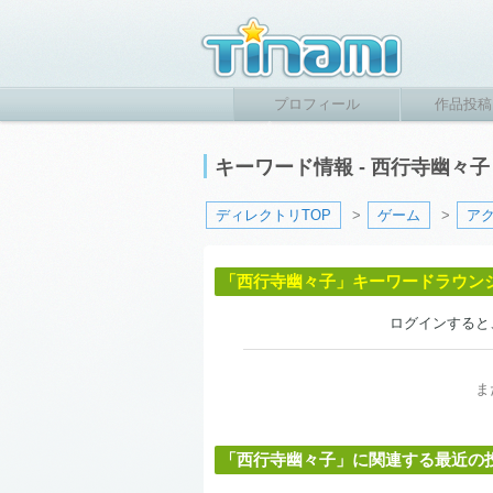
プロフィール
作品投稿
キーワード情報 - 西行寺幽々
ディレクトリTOP
>
ゲーム
>
ア
「西行寺幽々子」キーワードラウン
ログインすると
ま
「西行寺幽々子」に関連する最近の投稿作