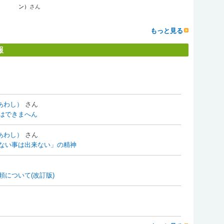
ン）
さん
もっと見る
報
あわし）
さん
はできまへん
あわし）
さん
ない事は出来ない」の精神
について(改訂版)