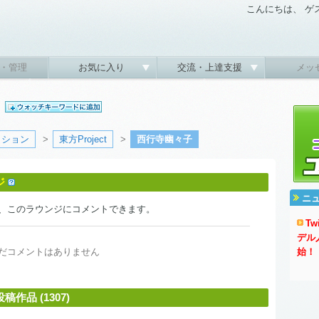
こんにちは、 ゲ
・管理
お気に入り
交流・上達支援
メッ
子
クション
>
東方Project
>
西行寺幽々子
ジ
ニ
、このラウンジにコメントできます。
T
デル
だコメントはありません
始！
品 (1307)