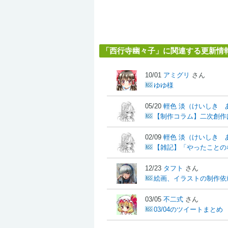
「西行寺幽々子」に関連する更新情
10/01
アミグリ
さん
ゆゆ様
05/20
輕色 淡（けいしき 
【制作コラム】二次創作
02/09
輕色 淡（けいしき 
【雑記】「やったことの
12/23
タフト
さん
絵画、イラストの制作依頼
03/05
不二式
さん
03/04のツイートまとめ