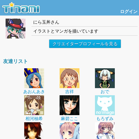
ログイン
にら玉丼
さん
イラストとマンガを描いています
クリエイタープロフィールを見る
友達リスト
あおんあき
吉祥
おで
相河柚希
麻碧ここ
もろずみ