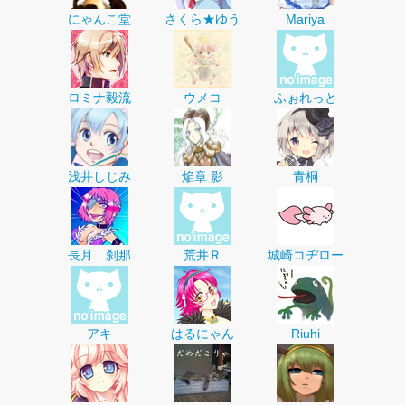
にゃんこ堂
さくら★ゆう
Mariya
ロミナ毅流
ウメコ
ふぉれっと
浅井しじみ
焔章 影
青桐
長月 刹那
荒井Ｒ
城崎コヂロー
アキ
はるにゃん
Riuhi