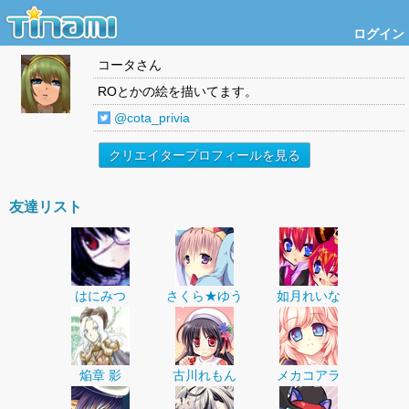
ログイン
コータ
さん
ROとかの絵を描いてます。
@cota_privia
クリエイタープロフィールを見る
友達リスト
はにみつ
さくら★ゆう
如月れいな
焔章 影
古川れもん
メカコアラ