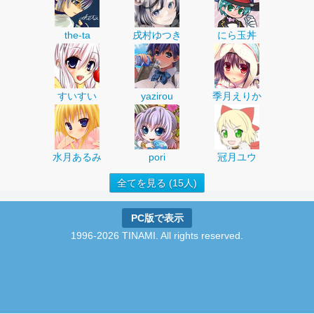
the-ta
戌村ゆつき
にら玉丼
すいすい
yazirou
季月えりか
水月あるみ
pori
冠月ユウ
全てを見る (15人)
PC版で表示
1996-2026 TINAMI. All rights reserved.