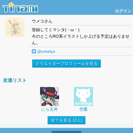
ログイン
ウメコ
さん
登録してミマシタ(・ω・)
今のところRO系イラストしか上げる予定はありませ
ん。
@umetyo
クリエイタープロフィールを見る
友達リスト
にら玉丼
空鷹
全てを見る (2人)