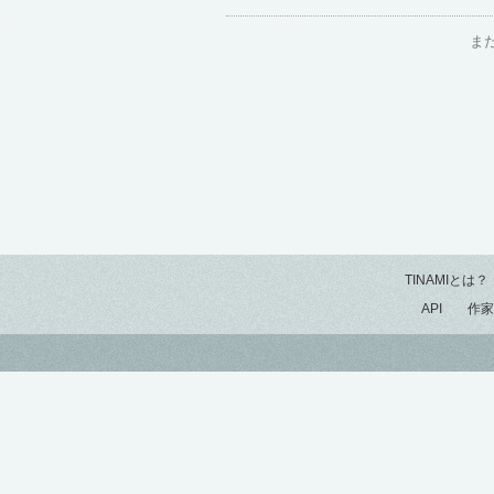
ま
TINAMIとは？
API
作家