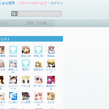
くある質問
このページのヘルプ
ログイン
セージ
設定・その他
達リスト
河柚希
mahou
杏はじめ
HSZ_04
Mariya
げまき
浅井しじ
荒井Ｒ
浅見るか
レスニッ
み
ク
ゃんこ
しょーへ
べりしま
すいすい
如月れい
堂
ー ￥
な
えみつ
しんあい
にら玉丼
メカコア
ぷにた
ぢっ
ラ