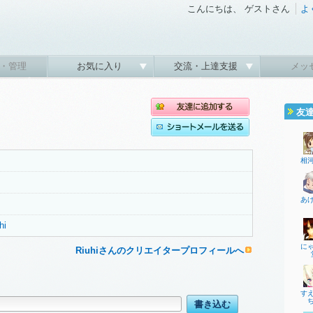
こんにちは、 ゲストさん
よ
・管理
お気に入り
交流・上達支援
メッ
友
相
あ
hi
に
Riuhiさんのクリエイタープロフィールへ
す