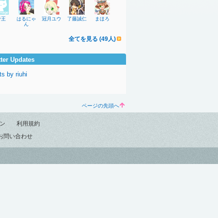
帝王
はるにゃ
冠月ユウ
了藤誠仁
まほろ
ん
全てを見る (49人)
tter Updates
s by riuhi
ページの先頭へ
ン
利用規約
お問い合わせ