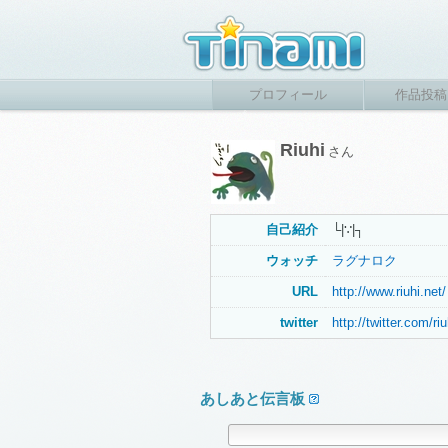
プロフィール
作品投稿
Riuhi
さん
自己紹介
└|∵|┐
ウォッチ
ラグナロク
URL
http://www.riuhi.net/
twitter
http://twitter.com/riu
あしあと伝言板