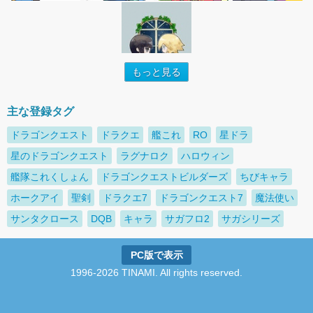
もっと見る
主な登録タグ
ドラゴンクエスト
ドラクエ
艦これ
RO
星ドラ
星のドラゴンクエスト
ラグナロク
ハロウィン
艦隊これくしょん
ドラゴンクエストビルダーズ
ちびキャラ
ホークアイ
聖剣
ドラクエ7
ドラゴンクエスト7
魔法使い
サンタクロース
DQB
キャラ
サガフロ2
サガシリーズ
PC版で表示
1996-2026 TINAMI. All rights reserved.