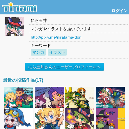
ログイン
にら玉丼
マンガやイラストを描いています
http://pixiv.me/niratama-don
キーワード
マンガ
イラスト
にら玉丼さんのユーザープロフィールへ
最近の投稿作品(17)