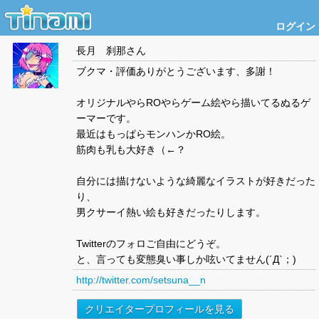
ログイン
長月 刹那
さん
ブクマ・評価ありがとうございます、多謝！
オリジナルやらROやらゲーム絵やら描いてるぬるゲ
ーマーです。
最近はもっぱらモンハンかRO絵。
筋肉も乳も大好き（←？
自分には描けないような綺麗なイラストが好きだった
り、
男クサーイ熱い絵も好きだったりします。
Twitterのフォロご自由にどうぞ。
と、言っても変態臭い事しか呟いてません(´Д`；)
http://twitter.com/setsuna__n
クリエイタープロフィールを見る