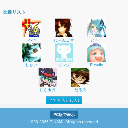
友達リスト
jokin
にゃんこ堂
とぅー
しゅい
ジンジ
Eimelle
にら玉丼
だる夫
全てを見る (8人)
PC版で表示
1996-2026 TINAMI. All rights reserved.