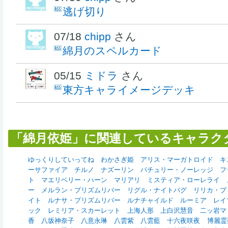
逃げ切り
07/18
chipp
さん
綿月のスペルカード
05/15
ミドラ
さん
東方キャライメージデッキ
「綿月依姫」に関連しているキャラク
ゆっくりしていってね
わかさぎ姫
アリス・マーガトロイド
キ
ーサファイア
チルノ
ナズーリン
パチュリー・ノーレッジ
フ
ト
マエリベリー・ハーン
マリアリ
ミスティア・ローレライ
ー
メルラン・プリズムリバー
リグル・ナイトバグ
リリカ・プ
イト
ルナサ・プリズムリバー
ルナチャイルド
ルーミア
レイ
ック
レミリア・スカーレット
上海人形
上白沢慧音
二ッ岩マ
香
八坂神奈子
八意永琳
八雲紫
八雲藍
十六夜咲夜
博麗霊