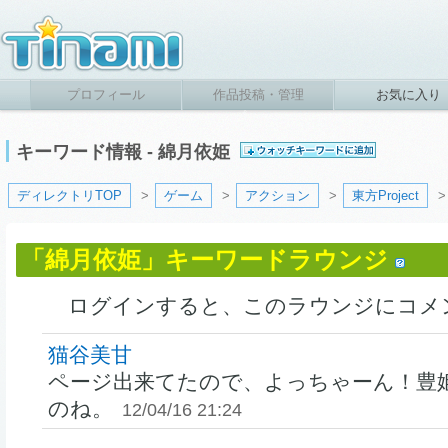
プロフィール
作品投稿・管理
お気に入り
キーワード情報 - 綿月依姫
ディレクトリTOP
>
ゲーム
>
アクション
>
東方Project
「綿月依姫」キーワードラウンジ
ログインすると、このラウンジにコメ
猫谷美甘
ページ出来てたので、よっちゃーん！豊
のね。
12/04/16 21:24