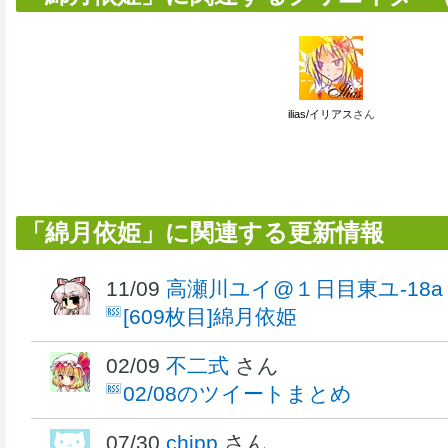
ilias/イリアス
さん
「綿月依姫」に関連する更新情報
11/09
高瀬川ユイ@１日目東ユ-18a
[609枚目]綿月依姫
02/09
不二式
さん
02/08のツイートまとめ
07/30
chipp
さん