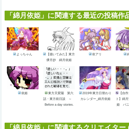
「綿月依姫」に関連する最近の投稿作品 (
よっちゃん
【描いてみた】東方
依アリ
儚月抄 綿月依姫
依姫
東方天変陽 第六
2019年東方日替わり
【自作
話・東方前日談 ～
カレンダー_綿月依姫
ト】綿月
Before a day stories.
姫 バニ
「綿月依姫」に関連するクリエイター (