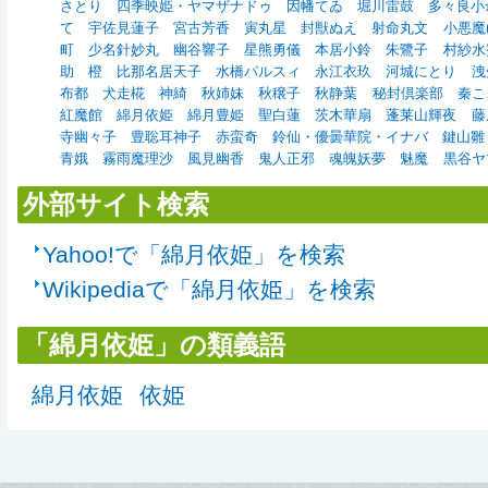
さとり
四季映姫・ヤマザナドゥ
因幡てゐ
堀川雷鼓
多々良小
て
宇佐見蓮子
宮古芳香
寅丸星
封獣ぬえ
射命丸文
小悪魔(東
町
少名針妙丸
幽谷響子
星熊勇儀
本居小鈴
朱鷺子
村紗水
助
橙
比那名居天子
水橋パルスィ
永江衣玖
河城にとり
洩
布都
犬走椛
神綺
秋姉妹
秋穣子
秋静葉
秘封倶楽部
秦こ
紅魔館
綿月依姫
綿月豊姫
聖白蓮
茨木華扇
蓬莱山輝夜
藤
寺幽々子
豊聡耳神子
赤蛮奇
鈴仙・優曇華院・イナバ
鍵山雛
青娥
霧雨魔理沙
風見幽香
鬼人正邪
魂魄妖夢
魅魔
黒谷ヤ
外部サイト検索
Yahoo!で「綿月依姫」を検索
Wikipediaで「綿月依姫」を検索
「綿月依姫」の類義語
綿月依姫
依姫