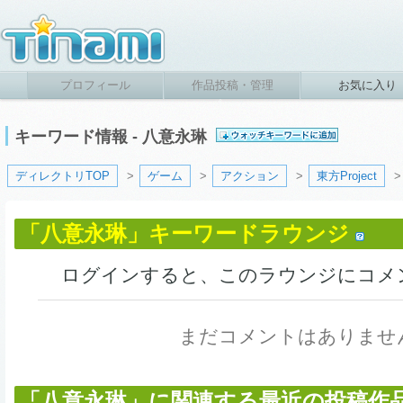
プロフィール
作品投稿・管理
お気に入り
キーワード情報 - 八意永琳
ディレクトリTOP
>
ゲーム
>
アクション
>
東方Project
「八意永琳」キーワードラウンジ
ログインすると、このラウンジにコメ
まだコメントはありませ
「八意永琳」に関連する最近の投稿作品 (