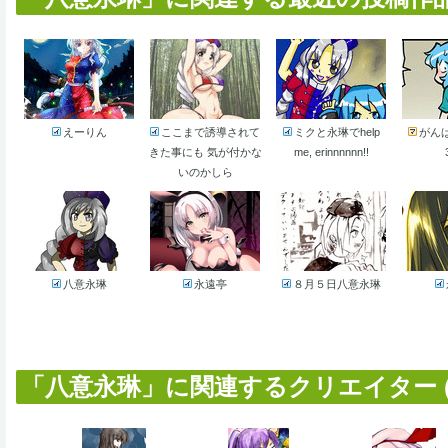
えーりん
ここまで誘導されて
ミクと永琳でhelp
がん
きた事にも 気が付かな
me, erinnnnnn!!
いのかしら
八意永琳
永遠亭
８月５日八意永琳
「八意永琳」に関連するクリエイター (