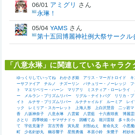
06/01
アミグリ
さん
永琳！
05/04
YAMS
さん
第十五回博麗神社例大祭サークル
「八意永琳」に関連しているキャラク
ゆっくりしていってね
わかさぎ姫
アリス・マーガトロイド
キ
ーサファイア
チルノ
ナズーリン
パチュリー・ノーレッジ
フ
ト
マエリベリー・ハーン
マリアリ
ミスティア・ローレライ
ー
メルラン・プリズムリバー
リグル・ナイトバグ
リリカ・プ
イト
ルナサ・プリズムリバー
ルナチャイルド
ルーミア
レイ
ック
レミリア・スカーレット
上海人形
上白沢慧音
二ッ岩マ
香
八坂神奈子
八意永琳
八雲紫
八雲藍
十六夜咲夜
博麗霊
さとり
四季映姫・ヤマザナドゥ
因幡てゐ
堀川雷鼓
多々良小
て
宇佐見蓮子
宮古芳香
寅丸星
封獣ぬえ
射命丸文
小悪魔(東
町
少名針妙丸
幽谷響子
星熊勇儀
本居小鈴
朱鷺子
村紗水