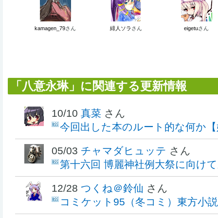
kamagen_79
さん
緋人ソラ
さん
eigetu
さん
「八意永琳」に関連する更新情報
10/10
真菜
さん
今回出した本のルート的な何か【
05/03
チャマダヒュッテ
さん
第十六回 博麗神社例大祭に向け
12/28
つくね＠鈴仙
さん
コミケット95（冬コミ）東方小