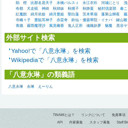
助
橙
比那名居天子
水橋パルスィ
永江衣玖
河城にとり
洩
布都
犬走椛
神綺
秋姉妹
秋穣子
秋静葉
秘封倶楽部
秦こ
紅魔館
綿月依姫
綿月豊姫
聖白蓮
茨木華扇
蓬莱山輝夜
藤
寺幽々子
豊聡耳神子
赤蛮奇
鈴仙・優曇華院・イナバ
鍵山雛
青娥
霧雨魔理沙
風見幽香
鬼人正邪
魂魄妖夢
魅魔
黒谷ヤ
外部サイト検索
Yahoo!で「八意永琳」を検索
Wikipediaで「八意永琳」を検索
「八意永琳」の類義語
八意永琳
永琳
えーりん
TINAMIとは？
リンクについて
免責事項
API
作家募集
スタッフ募集
Staff B