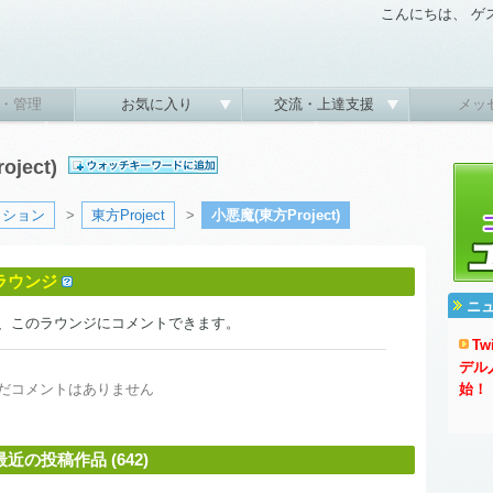
こんにちは、 ゲ
・管理
お気に入り
交流・上達支援
メッ
ject)
クション
>
東方Project
>
小悪魔(東方Project)
ドラウンジ
ニ
、このラウンジにコメントできます。
T
デル
だコメントはありません
始！
近の投稿作品 (642)