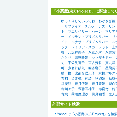
「小悪魔(東方Project)」に関連
ゆっくりしていってね
わかさぎ姫
ーサファイア
チルノ
ナズーリン
ト
マエリベリー・ハーン
マリア
ー
メルラン・プリズムリバー
リ
イト
ルナサ・プリズムリバー
ル
ック
レミリア・スカーレット
上
香
八坂神奈子
八意永琳
八雲紫
さとり
四季映姫・ヤマザナドゥ
て
宇佐見蓮子
宮古芳香
寅丸星
町
少名針妙丸
幽谷響子
星熊勇
助
橙
比那名居天子
水橋パルス
布都
犬走椛
神綺
秋姉妹
秋穣
紅魔館
綿月依姫
綿月豊姫
聖白
寺幽々子
豊聡耳神子
赤蛮奇
鈴
青娥
霧雨魔理沙
風見幽香
鬼人
外部サイト検索
Yahoo!で「小悪魔(東方Project)」を検