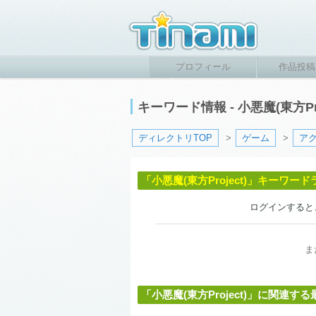
プロフィール
作品投稿
キーワード情報 - 小悪魔(東方Pro
ディレクトリTOP
>
ゲーム
>
ア
「小悪魔(東方Project)」キーワー
ログインすると
ま
「小悪魔(東方Project)」に関連する最