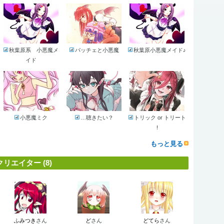
秋葉原系 小悪魔メ
パッチェと小悪魔
秋葉原小悪魔メイド♪
イド
小悪魔ミク
…聴きたい？
トリック or トリート
!
もっと見る
クリエイター (8)
ふみつき
さん
ど
さん
どてら
さん