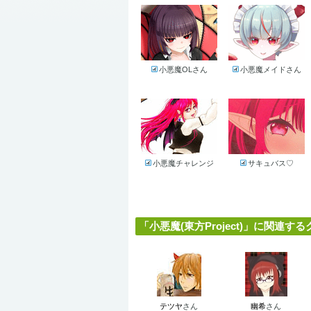
小悪魔OLさん
小悪魔メイドさん
小悪魔チャレンジ
サキュバス♡
「小悪魔(東方Project)」に関連する
テツヤ
さん
幽希
さん