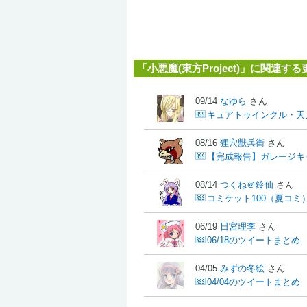
「小悪魔(東方Project)」に関連す
09/14
なゆら
さん
キュアトゥインクル・天
08/16
狸穴獣兵衛
さん
【完成報告】ガレージキ
08/14
つくね＠鈴仙
さん
コミケット100（夏コ
06/19
日宮理李
さん
06/18のツイートまとめ
04/05
みずの冬絵
さん
04/04のツイートまとめ