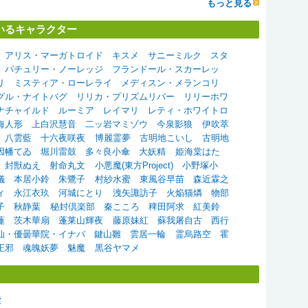
もっと見る
しているキャラクター
アリス・マーガトロイド
キスメ
サニーミルク
スタ
パチュリー・ノーレッジ
フランドール・スカーレッ
リ
ミスティア・ローレライ
メディスン・メランコリ
グル・ナイトバグ
リリカ・プリズムリバー
リリーホワ
ナチャイルド
ルーミア
レイマリ
レティ・ホワイトロ
海人形
上白沢慧音
二ッ岩マミゾウ
今泉影狼
伊吹萃
八雲藍
十六夜咲夜
博麗霊夢
古明地こいし
古明地
因幡てゐ
堀川雷鼓
多々良小傘
大妖精
姫海棠はた
封獣ぬえ
射命丸文
小悪魔(東方Project)
小野塚小
儀
本居小鈴
朱鷺子
村紗水蜜
東風谷早苗
森近霖之
ィ
永江衣玖
河城にとり
洩矢諏訪子
火焔猫燐
物部
子
秋静葉
秘封倶楽部
秦こころ
稗田阿求
紅美鈴
蓮
茨木華扇
蓬莱山輝夜
藤原妹紅
蘇我屠自古
西行
仙・優曇華院・イナバ
鍵山雛
雲居一輪
霊烏路空
霍
正邪
魂魄妖夢
魅魔
黒谷ヤマメ
索