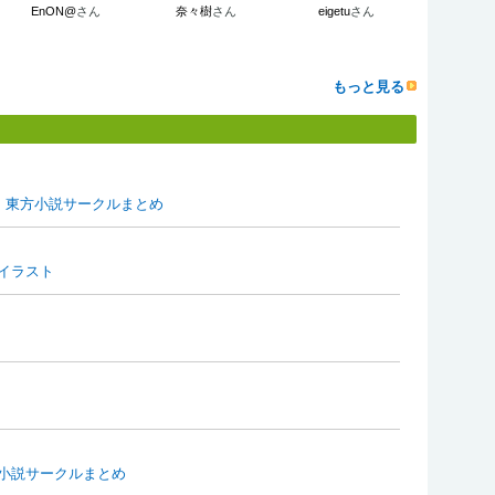
EnON@
さん
奈々樹
さん
eigetu
さん
もっと見る
ミ）東方小説サークルまとめ
イラスト
小説サークルまとめ