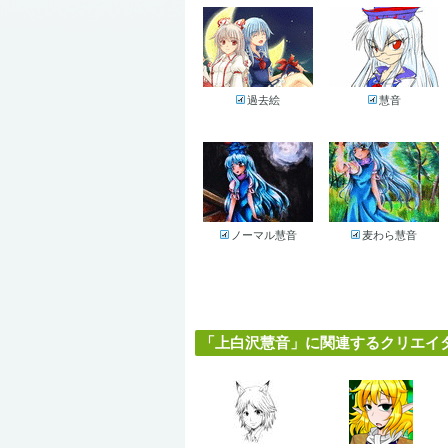
過去絵
慧音
ノーマル慧音
麦わら慧音
「上白沢慧音」に関連するクリエイター