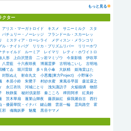
もっと見る
ラクター
アリス・マーガトロイド
キスメ
サニーミルク
スタ
パチュリー・ノーレッジ
フランドール・スカーレッ
リ
ミスティア・ローレライ
メディスン・メランコリ
グル・ナイトバグ
リリカ・プリズムリバー
リリーホワ
ナチャイルド
ルーミア
レイマリ
レティ・ホワイトロ
海人形
上白沢慧音
二ッ岩マミゾウ
今泉影狼
伊吹萃
八雲藍
十六夜咲夜
博麗霊夢
古明地こいし
古明地
因幡てゐ
堀川雷鼓
多々良小傘
大妖精
姫海棠はた
封獣ぬえ
射命丸文
小悪魔(東方Project)
小野塚小
儀
本居小鈴
朱鷺子
村紗水蜜
東風谷早苗
森近霖之
ィ
永江衣玖
河城にとり
洩矢諏訪子
火焔猫燐
物部
子
秋静葉
秘封倶楽部
秦こころ
稗田阿求
紅美鈴
蓮
茨木華扇
蓬莱山輝夜
藤原妹紅
蘇我屠自古
西行
仙・優曇華院・イナバ
鍵山雛
雲居一輪
霊烏路空
霍
正邪
魂魄妖夢
魅魔
黒谷ヤマメ