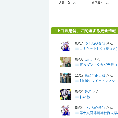
八雲 良
さん
蝗屋暴丼
さん
「上白沢慧音」に関連する更新情報
08/14
つくね＠鈴仙
さん
コミケット100（夏コ
06/03
tama
さん
東方ダンマクカグラ楽曲
11/17
鳥頭堂正太郎
さん
11/16のツイートまとめ
05/04
是乃
さん
れいわ
05/03
つくね＠鈴仙
さん
第十六回博麗神社例大祭