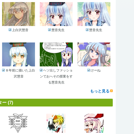
上白沢慧音
慧音先生
慧音先生
８年前に描いた上白
ヘソ出しファッショ
けーね
沢慧音
ンでおへその授業をす
る慧音先生
もっと見る
 (7)