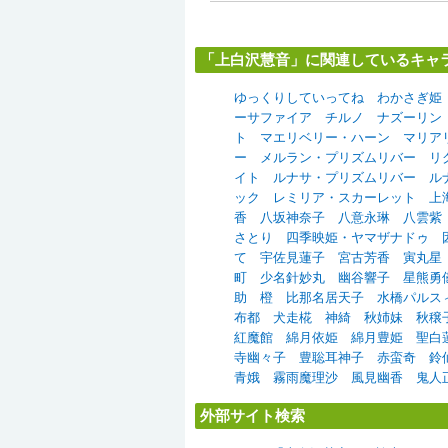
「上白沢慧音」に関連しているキャ
ゆっくりしていってね
わかさぎ姫
ーサファイア
チルノ
ナズーリン
ト
マエリベリー・ハーン
マリア
ー
メルラン・プリズムリバー
リ
イト
ルナサ・プリズムリバー
ル
ック
レミリア・スカーレット
上
香
八坂神奈子
八意永琳
八雲紫
さとり
四季映姫・ヤマザナドゥ
て
宇佐見蓮子
宮古芳香
寅丸星
町
少名針妙丸
幽谷響子
星熊勇
助
橙
比那名居天子
水橋パルス
布都
犬走椛
神綺
秋姉妹
秋穣
紅魔館
綿月依姫
綿月豊姫
聖白
寺幽々子
豊聡耳神子
赤蛮奇
鈴
青娥
霧雨魔理沙
風見幽香
鬼人
外部サイト検索