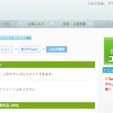
こんにちは、 ゲ
・管理
お気に入り
交流・上達支援
メッ
クション
>
東方Project
>
上白沢慧音
ニ
、このラウンジにコメントできます。
T
デル
だコメントはありません
始！
 (466)