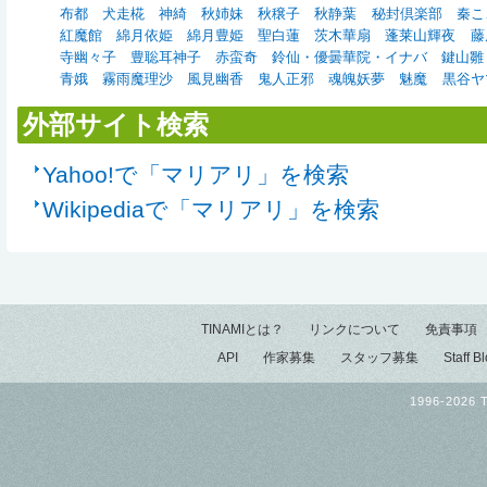
布都
犬走椛
神綺
秋姉妹
秋穣子
秋静葉
秘封倶楽部
秦こ
紅魔館
綿月依姫
綿月豊姫
聖白蓮
茨木華扇
蓬莱山輝夜
藤
寺幽々子
豊聡耳神子
赤蛮奇
鈴仙・優曇華院・イナバ
鍵山雛
青娥
霧雨魔理沙
風見幽香
鬼人正邪
魂魄妖夢
魅魔
黒谷ヤ
外部サイト検索
Yahoo!で「マリアリ」を検索
Wikipediaで「マリアリ」を検索
TINAMIとは？
リンクについて
免責事項
API
作家募集
スタッフ募集
Staff B
1996-2026 T