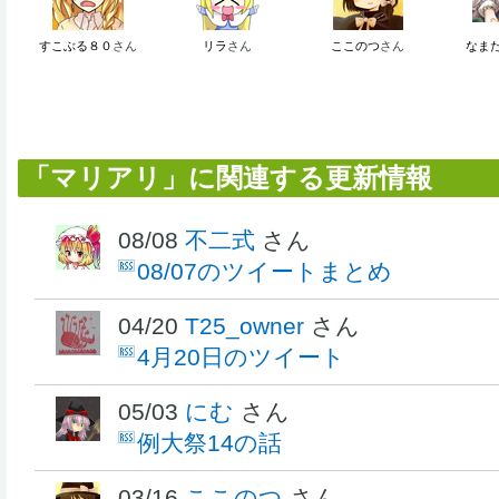
すこぶる８０
さん
リラ
さん
ここのつ
さん
なま
「マリアリ」に関連する更新情報
08/08
不二式
さん
08/07のツイートまとめ
04/20
T25_owner
さん
4月20日のツイート
05/03
にむ
さん
例大祭14の話
03/16
ここのつ
さん