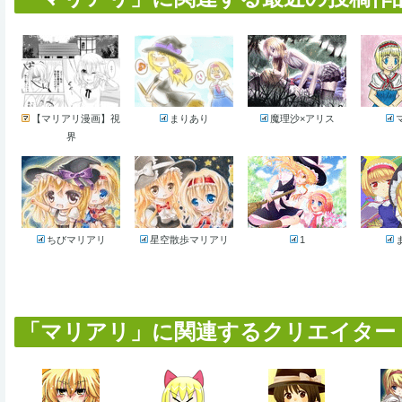
【マリアリ漫画】視
まりあり
魔理沙×アリス
界
ちびマリアリ
星空散歩マリアリ
1
「マリアリ」に関連するクリエイター (