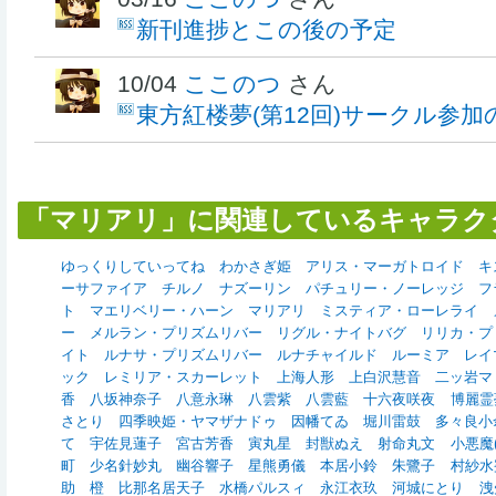
新刊進捗とこの後の予定
10/04
ここのつ
さん
東方紅楼夢(第12回)サークル参
「マリアリ」に関連しているキャラク
ゆっくりしていってね
わかさぎ姫
アリス・マーガトロイド
キ
ーサファイア
チルノ
ナズーリン
パチュリー・ノーレッジ
フ
ト
マエリベリー・ハーン
マリアリ
ミスティア・ローレライ
ー
メルラン・プリズムリバー
リグル・ナイトバグ
リリカ・プ
イト
ルナサ・プリズムリバー
ルナチャイルド
ルーミア
レイ
ック
レミリア・スカーレット
上海人形
上白沢慧音
二ッ岩マ
香
八坂神奈子
八意永琳
八雲紫
八雲藍
十六夜咲夜
博麗霊
さとり
四季映姫・ヤマザナドゥ
因幡てゐ
堀川雷鼓
多々良小
て
宇佐見蓮子
宮古芳香
寅丸星
封獣ぬえ
射命丸文
小悪魔(東
町
少名針妙丸
幽谷響子
星熊勇儀
本居小鈴
朱鷺子
村紗水
助
橙
比那名居天子
水橋パルスィ
永江衣玖
河城にとり
洩