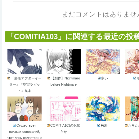
まだコメントはありませ
「COMITIA103」に関連する最近の投稿作
『影落アフターイー
【創作】Nightmare
寒い
ター』『空宙ラビッ
before Nightmare
ト』見本
Существует
COMITIA103のお知
FiSH
たそか
никаких оснований,
らせ
этот день является не