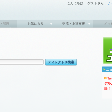
こんにちは、 ゲストさん
よ
・管理
お気に入り
交流・上達支援
メッ
ニ
T
デル
始！