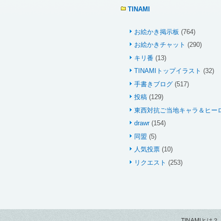
TINAMI
お絵かき掲示板
(764)
お絵かきチャット
(290)
キリ番
(13)
TINAMIトップイラスト
(32)
手書きブログ
(517)
投稿
(129)
東西対抗ご当地キャラ＆ヒー
drawr
(154)
同盟
(5)
人気投票
(10)
リクエスト
(253)
TINAMIとは？