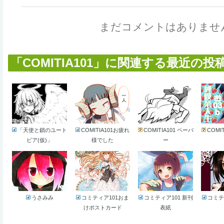
まだコメントはありませ
「COMITIA101」に関連する最近の投稿作
「天使と鎖のユート
COMITIA101お疲れ
COMITIA101 ペーパ
COMI
ピア(仮)」
様でした
ー
うさみみ
コミティア101おま
コミティア101 新刊
コミテ
けポストカード
表紙