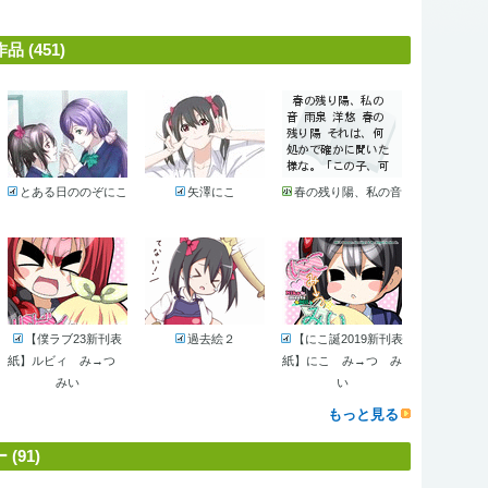
(451)
とある日ののぞにこ
矢澤にこ
春の残り陽、私の音
【僕ラブ23新刊表
過去絵２
【にこ誕2019新刊表
紙】ルビィ み→つ
紙】にこ み→つ み
みい
い
もっと見る
91)