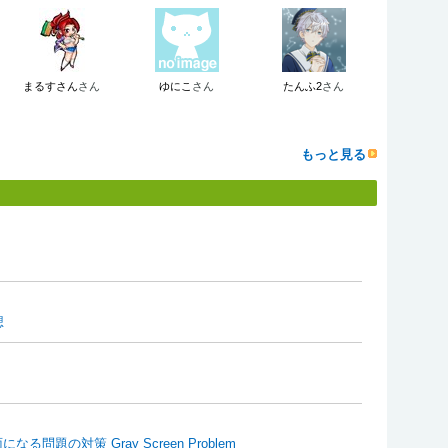
まるすさん
さん
ゆにこ
さん
たんふ2
さん
もっと見る
想
る問題の対策 Gray Screen Problem