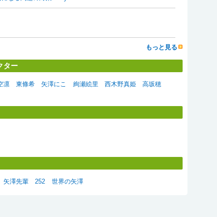
もっと見る
クター
空凛
東條希
矢澤にこ
絢瀬絵里
西木野真姫
高坂穂
矢澤先輩
252
世界の矢澤