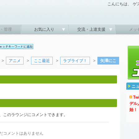
こんにちは、 ゲ
・管理
お気に入り
交流・上達支援
メッ
>
アニメ
>
ここ最近
>
ラブライブ！
>
矢澤にこ
ニ
T
デル
始！
、このラウンジにコメントできます。
だコメントはありません