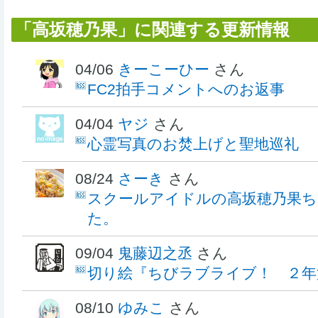
「高坂穂乃果」に関連する更新情報
04/06
きーこーひー
さん
FC2拍手コメントへのお返事
04/04
ヤジ
さん
心霊写真のお焚上げと聖地巡礼
08/24
さーき
さん
スクールアイドルの高坂穂乃果ち
た。
09/04
鬼藤辺之丞
さん
切り絵『ちびラブライブ！ ２年
08/10
ゆみこ
さん