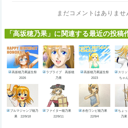
まだコメントはありませ
「高坂穂乃果」に関連する最近の投稿作品 
高坂穂乃果誕生祭
ラブライブ 高坂穂
高坂穂乃果誕生祭
スリッ
2026
乃果
2023
ちゃん 
ブルマジャンプ穂乃
ファイター穂乃果
水色ワンピ穂乃果
ちょっ
果 22/9/18
22/9/11
22/9/4
乃果 