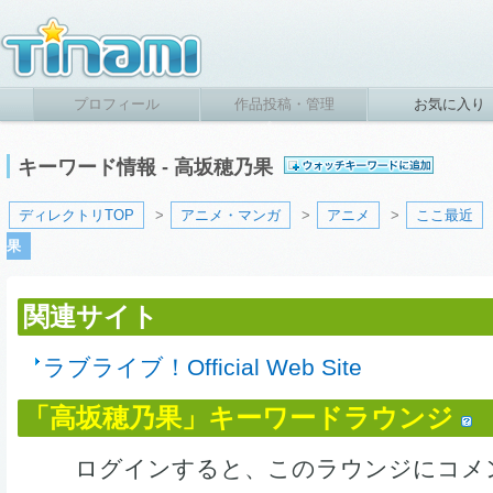
プロフィール
作品投稿・管理
お気に入り
キーワード情報 - 高坂穂乃果
ディレクトリTOP
>
アニメ・マンガ
>
アニメ
>
ここ最近
果
関連サイト
ラブライブ！Official Web Site
「高坂穂乃果」キーワードラウンジ
ログインすると、このラウンジにコメ