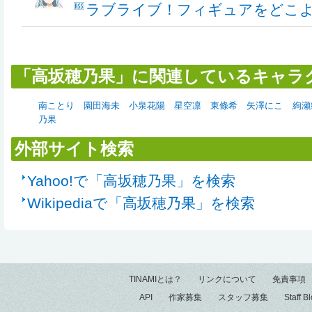
ラブライブ！フィギュアをどこ
「高坂穂乃果」に関連しているキャラ
南ことり
園田海未
小泉花陽
星空凛
東條希
矢澤にこ
絢瀬
乃果
外部サイト検索
Yahoo!で「高坂穂乃果」を検索
Wikipediaで「高坂穂乃果」を検索
TINAMIとは？
リンクについて
免責事項
API
作家募集
スタッフ募集
Staff B