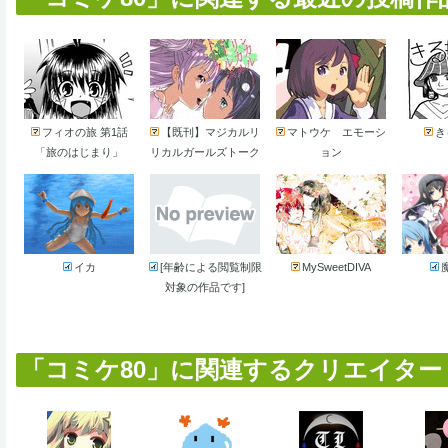
フィオの旅 第1話
【既刊】マジカルリ
マトウケ エモーシ
き
「旅のはじまり」
リカルガールズトーク
ョン
イカ
[年齢による閲覧制限
MySweetDIVA
対象の作品です]
「コミケ80」に関連するクリエイター (