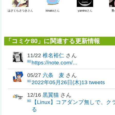
はざくらさつき
さん
kinako
さん
yamino
さん
塾
「コミケ80」に関連する更新情報
11/22
椎名裕仁
さん
https://note.com/...
05/27
六条 麦
さん
2022年05月26日(木)13 tweets
12/16
黒翼猫
さん
【Linux】コアダンプ無しで、
る