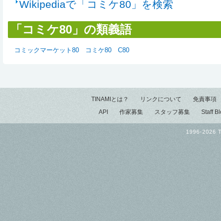
Wikipediaで「コミケ80」を検索
「コミケ80」の類義語
コミックマーケット80
コミケ80
C80
TINAMIとは？
リンクについて
免責事項
API
作家募集
スタッフ募集
Staff B
1996-2026 T