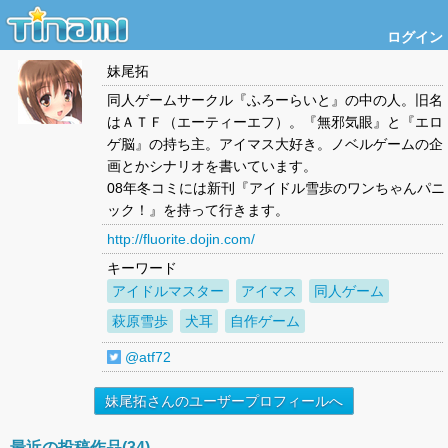
ログイン
妹尾拓
同人ゲームサークル『ふろーらいと』の中の人。旧名
はＡＴＦ（エーティーエフ）。『無邪気眼』と『エロ
ゲ脳』の持ち主。アイマス大好き。ノベルゲームの企
画とかシナリオを書いています。
08年冬コミには新刊『アイドル雪歩のワンちゃんパニ
ック！』を持って行きます。
http://fluorite.dojin.com/
キーワード
アイドルマスター
アイマス
同人ゲーム
萩原雪歩
犬耳
自作ゲーム
@atf72
妹尾拓さんのユーザープロフィールへ
最近の投稿作品(34)