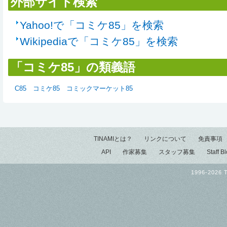
外部サイト検索
Yahoo!で「コミケ85」を検索
Wikipediaで「コミケ85」を検索
「コミケ85」の類義語
C85
コミケ85
コミックマーケット85
TINAMIとは？
リンクについて
免責事項
API
作家募集
スタッフ募集
Staff B
1996-2026 T