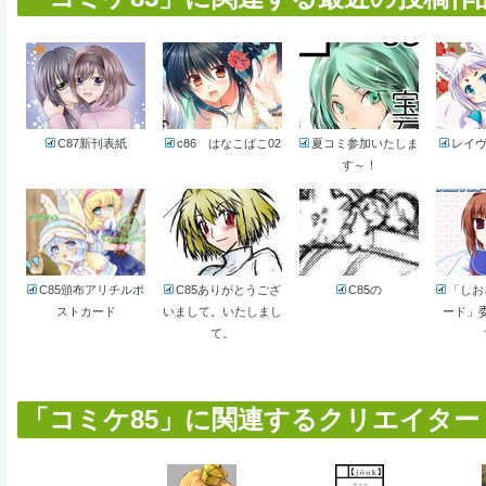
C87新刊表紙
c86 はなこばこ02
夏コミ参加いたしま
レイヴ
す～！
C85頒布アリチルポ
C85ありがとうござ
C85の
「しお
ストカード
いまして。いたしまし
ード」
て。
「コミケ85」に関連するクリエイター (