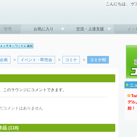
こんにちは、 ゲ
・管理
お気に入り
交流・上達支援
メッ
企画
>
イベント・即売会
>
コミケ
>
コミケ92
ニ
、このラウンジにコメントできます。
T
デル
だコメントはありません
始！
(118)