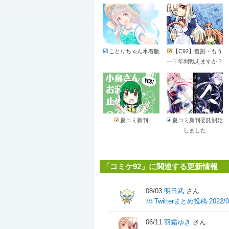
ことりちゃん水着版
【C92】復刻・もう
一千年間戦えますか？
夏コミ新刊
夏コミ新刊委託開始
しました
「コミケ92」に関連する更新情報
08/03
明日武
さん
Twitterまとめ投稿 2022/0
06/11
羽霜ゆき
さん