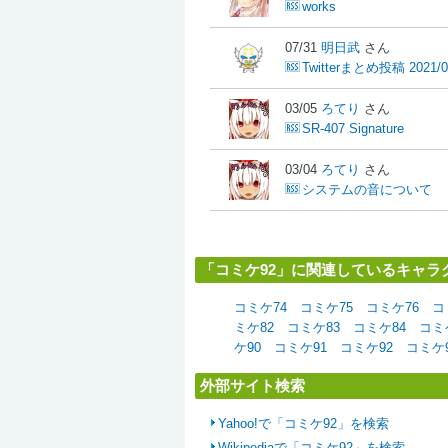
works
07/31
明日武
さん
Twitterまとめ投稿 2021/0
03/05
ろてり
さん
SR-407 Signature
03/04
ろてり
さん
システムの音について
「コミケ92」に関連しているキャラ
コミケ74
コミケ75
コミケ76
コ
ミケ82
コミケ83
コミケ84
コミ
ケ90
コミケ91
コミケ92
コミケ
外部サイト検索
Yahoo!で「コミケ92」を検索
Wikipediaで「コミケ92」を検索