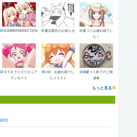
SUMMERSERECTION
書店委託のお知らせ
夏コミお疲れ様でし
た！
キラキラ☆ズリキュア
c92 お疲れ様でし
✿夏コミ終了のご挨
アシモード
たイラスト
拶✿
もっと見る
8/03