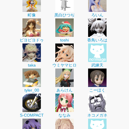
町像
黒白ひつぢ
ろいん
ピヨピヨドゥ
toshi
香鳥いろは
taka
ウミヤマヒロ
武練天
tyler_00
あらけん
こーほく
S-COMPACT
ななみ
ネコメガネ