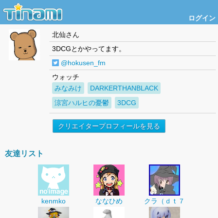
ログイン
北仙
さん
3DCGとかやってます。
@hokusen_fm
ウォッチ
みなみけ
DARKERTHANBLACK
涼宮ハルヒの憂鬱
3DCG
クリエイタープロフィールを見る
友達リスト
kenmko
ななひめ
クラ（ｄｔ７