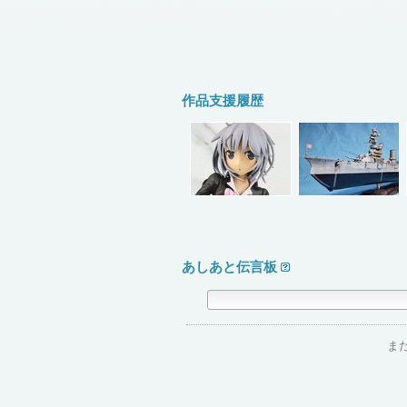
作品支援履歴
あしあと伝言板
ま