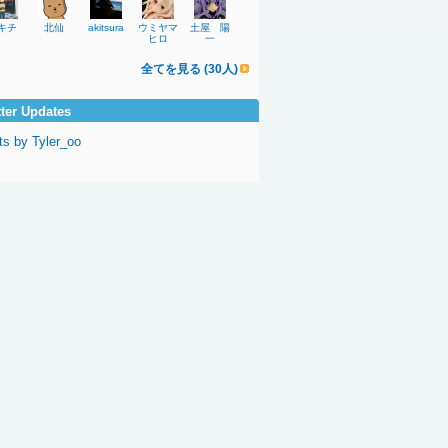
キチ
北仙
akitsura
ウミヤマ
土屋 陽
ヒロ
一
全てを見る (30人)
tter Updates
ts by Tyler_oo