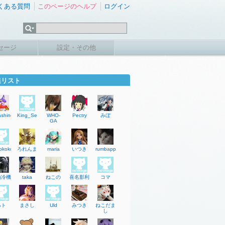
くある質問
このページのヘルプ
ログイン
セージ
設定・その他
達リスト
ashinokana
King_SeungH
WHO-
Pectry
みぼ
GA
okokokotor
ろれんま
maria
いつき
rumbappa
油冷機
taka
ねこの
喜名影利
コマ
ハト
まさし
Uld
みつき
ねこだま
し