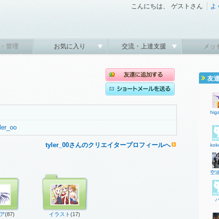
こんにちは、 ゲストさん
よ
・管理
お気に入り
交流・上達支援
メッ
友
。
hig
yler_oo
tyler_00さんのクリエイタープロフィールへ
kok
空
ア
(87)
イラスト
(17)