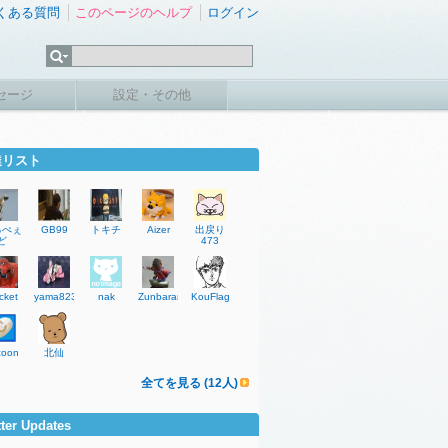
くある質問
このページのヘルプ
ログイン
セージ
設定・その他
達リスト
るぺぇ
GB99
トキチ
Aizer
出戻り
ど
473
cket
yama823
nak
Zunbararin
KouFlag
coon
北仙
全てを見る (12人)
tter Updates