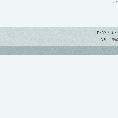
ま
TINAMIとは？
API
作家