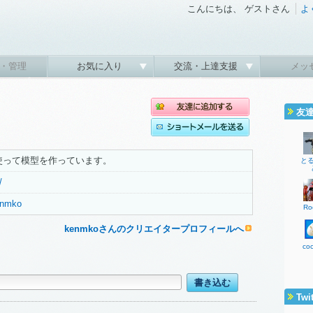
こんにちは、 ゲストさん
よ
・管理
お気に入り
交流・上達支援
メッ
友
使って模型を作っています。
と
/
kenmko
Ro
kenmkoさんのクリエイタープロフィールへ
co
Twi