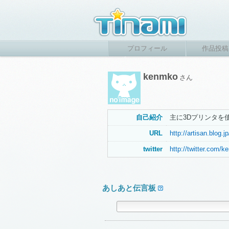
プロフィール
作品投稿
kenmko
さん
自己紹介
主に3Dプリンタを
URL
http://artisan.blog.jp
twitter
http://twitter.com/
あしあと伝言板