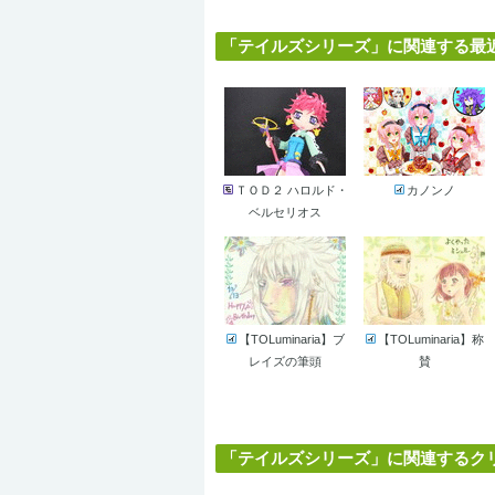
「テイルズシリーズ」に関連する最近の
ＴＯＤ２ ハロルド・
カノンノ
ベルセリオス
【TOLuminaria】ブ
【TOLuminaria】称
レイズの筆頭
賛
「テイルズシリーズ」に関連するクリエ