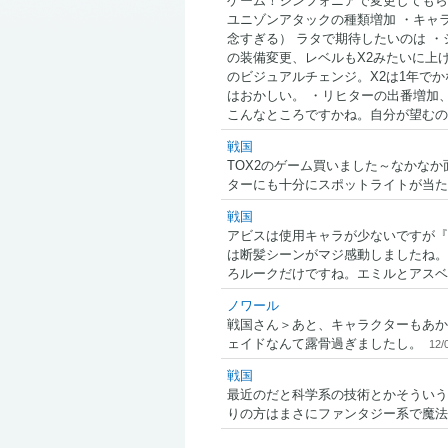
ゲーム！シンフォニアで変更してもら
ユニゾンアタックの種類増加 ・キャ
念すぎる） ラタで期待したいのは 
の装備変更、レベルもX2みたいに上
のビジュアルチェンジ。X2は1年で
はおかしい。 ・リヒターの出番増加、
こんなところですかね。自分が望むの
戦国
TOX2のゲーム買いました～なかなか
ターにも十分にスポットライトが当た
戦国
アビスは使用キャラが少ないですが『
は断髪シーンがマジ感動しましたね。
ろルークだけですね。エミルとアスベ
ノワール
戦国さん＞あと、キャラクターもあか
ェイドなんて露骨過ぎましたし。
12/
戦国
最近のだと科学系の技術とかそういう
りの方はまさにファンタジー系で魔法