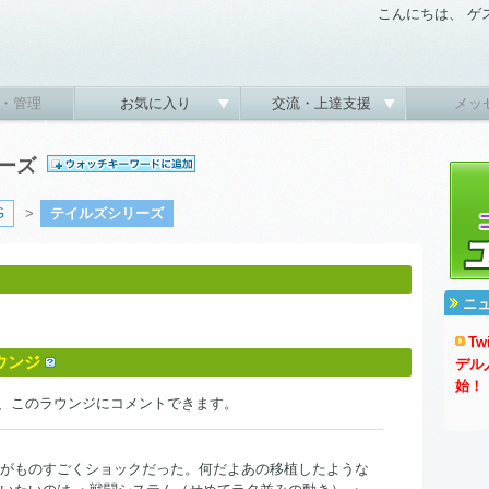
こんにちは、 ゲ
・管理
お気に入り
交流・上達支援
メッ
リーズ
G
>
テイルズシリーズ
ニ
T
ウンジ
デル
始！
、このラウンジにコメントできます。
見たがものすごくショックだった。何だよあの移植したような