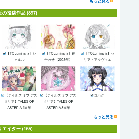
もっと見る
投稿作品 (897)
【TOLuminaria】シ
【TOLuminaria】鏡
【TOLuminaria】セ
ャルル
合わせ【2023年】
リア・アルヴィエ
【テイルズ オブ アス
【テイルズ オブ アス
コハク
タリア】TALES OF
タリア】TALES OF
ASTERIA 4周年
ASTERIA 3周年
もっと見る
イター (165)