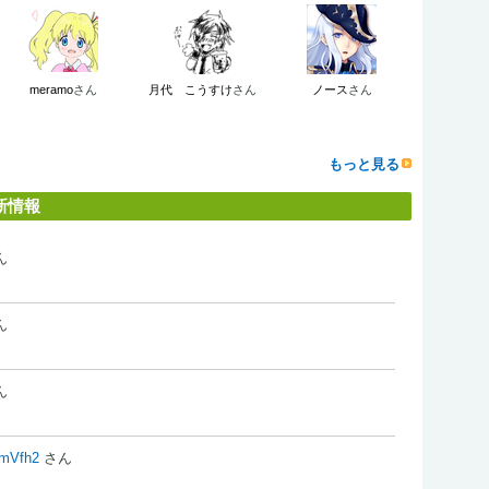
meramo
さん
月代 こうすけ
さん
ノース
さん
もっと見る
新情報
ん
ん
ん
Vfh2
さん