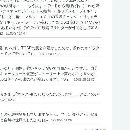
いたいのは ・戦闘システム（せめてラタ並みの動き） ・
ラの頭身は・・・もう決まっているから無理だね（これが残
・シナリオ＆サブイベントの増加 ・他のプレイアブルキャラ
げること可能 ・マルタ・エミルの衣装チェンジ ・旧キャラ
かなりキャラのイメージが変わったのにSは変わっていないの
あるいはED（Wii版）の続編でリヒターが仲間として加入
は
13/06/27 14:07
面白いです。TOSRの反省を活かしたのか、前作のキャラク
っていて楽しいです。
12/11/06 18:14
かなり』個性が強いキャラがいて面白かったですね。自分
キャラクターの髪型がストーリー上で変わるのは今のとこ
ルは後半から眼の色が変わりますけどね。
12/06/28 11:07
らさまに｢オタク向け｣になった気がします……アビスのジ
06/27 15:35
ものが結構登場していますからね。ファンタジアとか始ま
と自然の世界でしたからねｗ
12/06/27 11:20