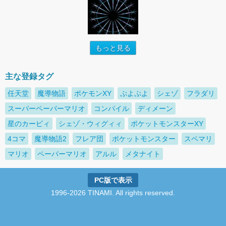
もっと見る
主な登録タグ
任天堂
魔導物語
ポケモンXY
ぷよぷよ
シェゾ
フラダリ
スーパーペーパーマリオ
コンパイル
ディメーン
星のカービィ
シェゾ・ウィグィィ
ポケットモンスターXY
4コマ
魔導物語2
フレア団
ポケットモンスター
スペマリ
マリオ
ペーパーマリオ
アルル
メタナイト
PC版で表示
1996-2026 TINAMI. All rights reserved.