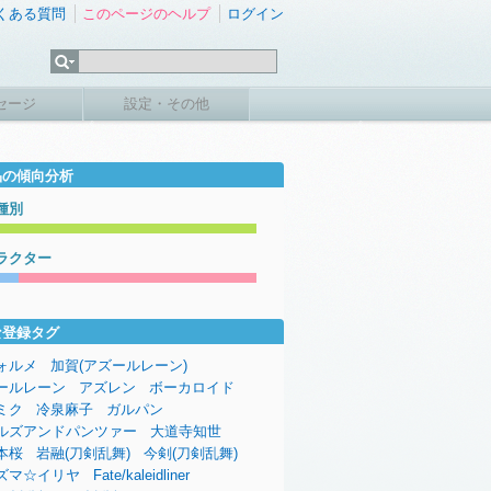
くある質問
このページのヘルプ
ログイン
セージ
設定・その他
品の傾向分析
種別
ラクター
な登録タグ
ォルメ
加賀(アズールレーン)
ールレーン
アズレン
ボーカロイド
ミク
冷泉麻子
ガルパン
ルズアンドパンツァー
大道寺知世
本桜
岩融(刀剣乱舞)
今剣(刀剣乱舞)
ズマ☆イリヤ
Fate/kaleidliner