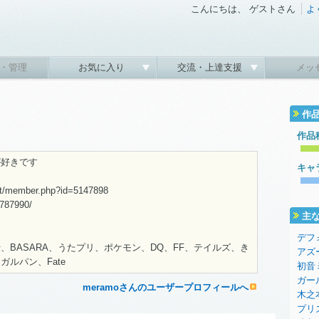
こんにちは、 ゲストさん
よ
・管理
お気に入り
交流・上達支援
メッ
作
作品
が好きです
キャ
net/member.php?id=5147898
p/787990/
主
デフ
、BASARA、うたプリ、ポケモン、DQ、FF、テイルズ、き
アズ
ルパン、Fate
初音
ガー
meramoさんのユーザープロフィールへ
木之
プリ