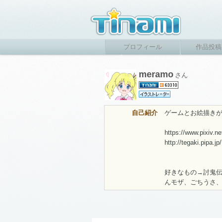
プロフィール
作品投稿
meramo
さん
自己紹介
ゲームとお絵描き
https://www.pixiv.
http://tegaki.pipa.j
好きなもの→討鬼伝
んモザ、ごちうさ、ガ