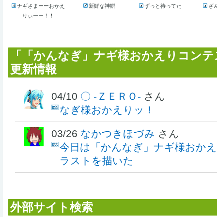
ナギさまーーおかえ
新鮮な神饌
ずっと待ってた
ざ
りぃーー！！
「「かんなぎ」ナギ様おかえりコンテ
更新情報
04/10
〇 -ＺＥＲＯ-
さん
なぎ様おかえりッ！
03/26
なかつきほづみ
さん
今日は「かんなぎ」ナギ様おか
ラストを描いた
外部サイト検索