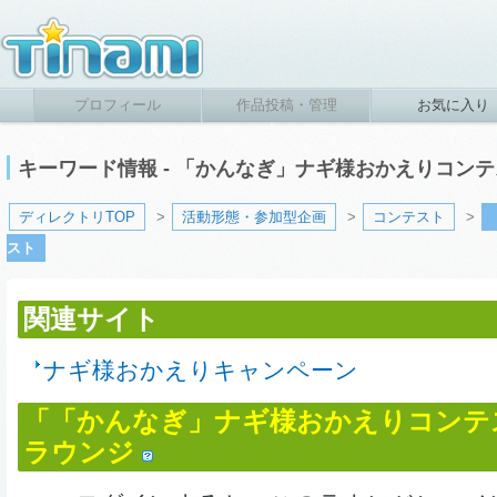
プロフィール
作品投稿・管理
お気に入り
キーワード情報 - 「かんなぎ」ナギ様おかえりコン
ディレクトリTOP
>
活動形態・参加型企画
>
コンテスト
>
スト
関連サイト
ナギ様おかえりキャンペーン
「「かんなぎ」ナギ様おかえりコンテ
ラウンジ