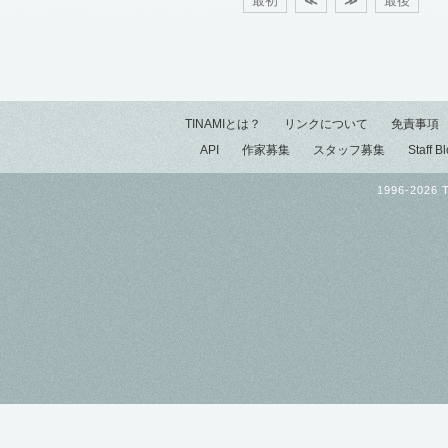
最初
≪
≫
最後
TINAMIとは？
リンクについて
免責事項
API
作家募集
スタッフ募集
Staff B
1996-2026 T