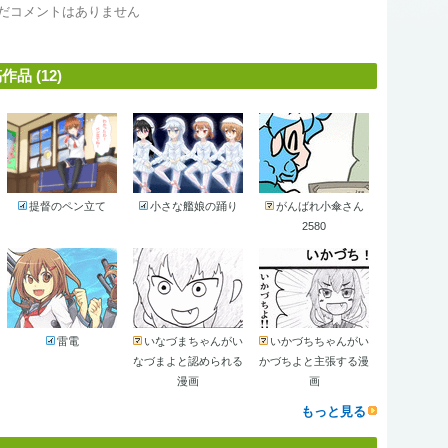
だコメントはありません
 (12)
提督のペン立て
小さな艦娘の踊り
がんばれ小傘さん
2580
雷電
いなづまちゃんがい
いかづちちゃんがい
なづまよと認められる
かづちよと主張する漫
漫画
画
もっと見る