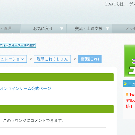
こんにちは、 ゲ
・管理
お気に入り
交流・上達支援
メッ
ミュレーション
>
艦隊これくしょん
>
雷(艦これ)
ニ
Mオンラインゲーム公式ページ
T
デル
始！
、このラウンジにコメントできます。