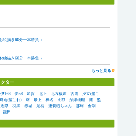
絵描き60分一本勝負 ）
絵描き60分一本勝負 ）
もっと見る
ラクター
伊168
伊58
加賀
北上
北方棲姫
古鷹
夕立(艦こ
時雨(艦これ)
曙
最上
榛名
比叡
深海棲艦
漣
熊
駆逐隊
羽黒
赤城
足柄
連装砲ちゃん
那珂
金剛
龍田