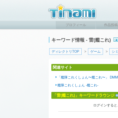
プロフィール
作品投稿
キーワード情報 - 雷(艦これ)
ディレクトリTOP
>
ゲーム
>
シ
関連サイト
「艦隊これくしょん〜艦これ〜」 DM
艦隊これくしょん -艦これ-
「雷(艦これ)」キーワードラウンジ
ログインすると