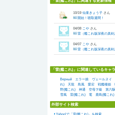
「雷(艦これ)」に関連する更新情報
10/19
仙童きょう子
さん
開始！聴取週間！
04/08
こや
さん
雷（艦これ版深夜の真剣お
04/07
こや
さん
雷（艦これ版深夜の真剣お
「雷(艦これ)」に関連しているキャ
Верный
エラー娘
ヴェールヌイ
れ)
天龍
島風
愛宕
戦艦棲姫
野(艦これ)
神通
空母ヲ級
第六
雪風
雷(艦これ)
電
鹿島(艦これ)
外部サイト検索
Yahoo!で「雷(艦これ)」を検索