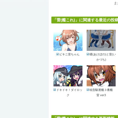
ま
「雷(艦これ)」に関連する最近の投稿作品
ビキニ雷ちゃん
曙(あけぼの)と雷(い
かづち)
ドキドキ！ダイロッ
暁型駆逐艦３番艦
ク
雷 ver3