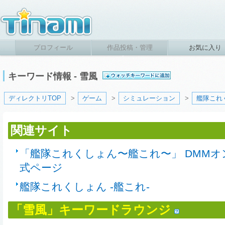
プロフィール
作品投稿・管理
お気に入り
キーワード情報 - 雪風
ディレクトリTOP
>
ゲーム
>
シミュレーション
>
艦隊これ
関連サイト
「艦隊これくしょん〜艦これ〜」 DMM
式ページ
艦隊これくしょん -艦これ-
「雪風」キーワードラウンジ