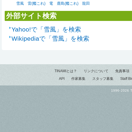
雪風
雷(艦これ)
電
鹿島(艦これ)
龍田
外部サイト検索
Yahoo!で「雪風」を検索
Wikipediaで「雪風」を検索
TINAMIとは？
リンクについて
免責事項
API
作家募集
スタッフ募集
Staff B
1996-2026 T