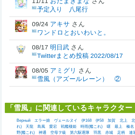
11/11
おだまきまな
さん
予定入り 八尾行
09/24
アキサ
さん
ワンドロとおいわいと。
08/17
明日武
さん
Twitterまとめ投稿 2022/08/17
08/05
アミグリ
さん
雪風（アズールレーン） ②
「雪風」に関連しているキャラクター
Верный
エラー娘
ヴェールヌイ
伊168
伊58
加賀
北上
れ)
天龍
島風
愛宕
戦艦棲姫
時雨(艦これ)
曙
最上
榛名
野(艦これ)
神通
空母ヲ級
第六駆逐隊
羽黒
赤城
足柄
連