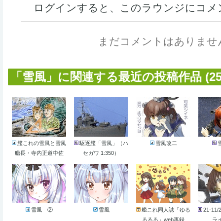
ログインすると、このラウンジにコメ
まだコメントはありませ
「雪風」に関連する最近の投稿作品 (25
艦これの雪風と雪風
駆逐艦「雪風」（ハ
雪風改二
艦長・寺内正道中佐
セガワ 1:350）
雪風 ②
雪風
艦これ同人誌「ゆる
21-1
るるる」web再録
ラ