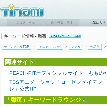
プロフィール
作品投稿・管理
お気に入り
キーワード情報 - 雛苺
ディレクトリTOP
>
アニメ・マンガ
>
マンガ
>
作品別
>
関連サイト
PEACH-PITオフィシャルサイト ももの
TBSアニメーション「ローゼンメイデン
レ」公式HP
「雛苺」キーワードラウンジ