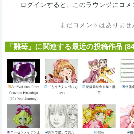
ログインすると、このラウンジにコメ
まだコメントはありませ
「雛苺」に関連する最近の投稿作品 (84
Art Evolution: From
「もう大丈夫 怖くな
便箋元絵金糸雀・雛
便箋
Frieza to Hinaichigo
いわ」
苺
(10+ Year Journey)
ローゼンメイデンよ
鉛筆で描いて見た！
雛苺
雛