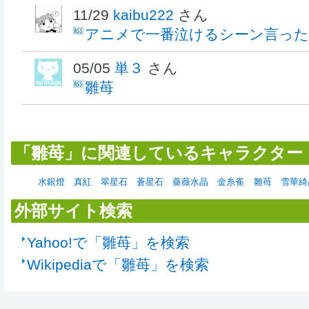
11/29
kaibu222
さん
アニメで一番泣けるシーン言った
05/05
単３
さん
雛苺
「雛苺」に関連しているキャラクター
水銀燈
真紅
翠星石
蒼星石
薔薇水晶
金糸雀
雛苺
雪華綺
外部サイト検索
Yahoo!で「雛苺」を検索
Wikipediaで「雛苺」を検索