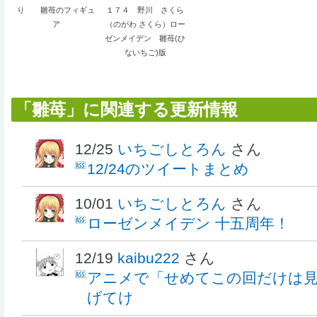
り 雛苺のフィギュ
１７４ 野川 さくら
ア
（のがわ さくら）ロー
ゼンメイデン 雛苺(ひ
ないちご)版
「雛苺」に関連する更新情報
12/25
いちごしとろん
さん
12/24のツイートまとめ
10/01
いちごしとろん
さん
ローゼンメイデン 十五周年！
12/19
kaibu222
さん
アニメで「せめてこの回だけは
げてけ