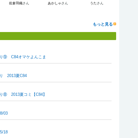
佐倉羽織
さん
あかしゃ
さん
うた
さん
もっと見る
り⑨ C84オマケよんこま
2013夏C84
⑧ 2013夏コミ【C84】
8/03
5/18