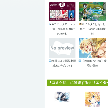
✿コミックマーケッ
水にカタチはないけ
ト88：お品書き #艦こ
れど Scene.2[C84新
れ #大和
刊]
[年齢による閲覧制限
【Twilight Art : 01】黄
対象の作品です]
昏の英雄
「コミケ84」に関連するクリエイター 