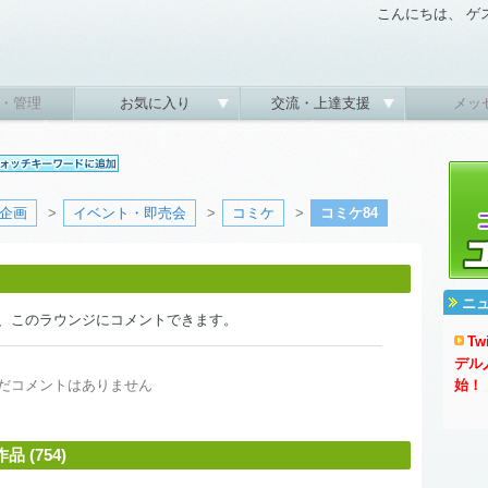
こんにちは、 ゲ
・管理
お気に入り
交流・上達支援
メッ
企画
>
イベント・即売会
>
コミケ
>
コミケ84
ニ
、このラウンジにコメントできます。
T
デル
だコメントはありません
始！
(754)