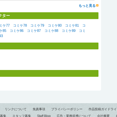
もっと見る
クター
ミケ77
コミケ78
コミケ79
コミケ80
コミケ81
コ
ケ85
コミケ86
コミケ87
コミケ88
コミケ89
コミ
93
リンクについて
免責事項
プライバシーポリシー
作品投稿ガイドライ
募集
スタッフ募集
Staff Blog
広告・業務提携について
会社概要