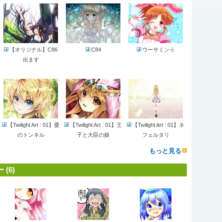
【オリジナル】C86
C84
ウーサミン☆
出ます
【Twilight Art : 01】愛
【Twilight Art : 01】王
【Twilight Art : 01】ネ
のトンネル
子と大臣の娘
フェルタリ
もっと見る
(6)