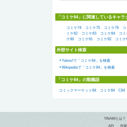
「コミケ84」に関連しているキャラ
コミケ74
コミケ75
コミケ76
コ
ミケ82
コミケ83
コミケ84
コミ
ケ90
コミケ91
コミケ92
コミケ
外部サイト検索
Yahoo!で「コミケ84」を検索
Wikipediaで「コミケ84」を検索
「コミケ84」の類義語
コミックマーケット84
コミケ84
C84
TINAMIとは？
API
作家