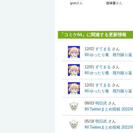
jyun
さん
遊塚慶
さん
「コミケ84」に関連する更新情報
12/02
すてまる
さん
ゆったり庵 既刊振り返
12/01
すてまる
さん
ゆったり庵 既刊振り返り 
12/01
すてまる
さん
ゆったり庵 既刊振り返り
08/03
明日武
さん
Twitterまとめ投稿 2022/0
05/18
明日武
さん
Twitterまとめ投稿 2022/0