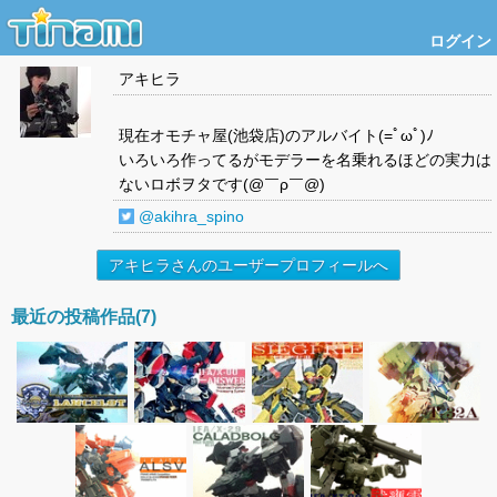
ログイン
アキヒラ
現在オモチャ屋(池袋店)のアルバイト(=ﾟωﾟ)ﾉ
いろいろ作ってるがモデラーを名乗れるほどの実力は
ないロボヲタです(@￣ρ￣@)
@akihra_spino
アキヒラさんのユーザープロフィールへ
最近の投稿作品(7)