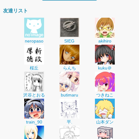
友達リスト
neropaso
SIEG
akihiro
桜丘
らんち
kuku＠
沢谷とおる
butimaru
つきねこ
train_90
平.
山本ダン