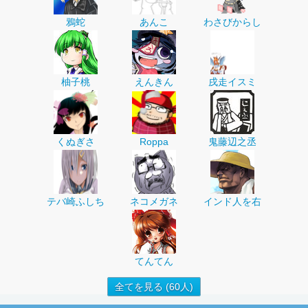
鴉蛇
あんこ
わさびからし
柚子桃
えんきん
戌走イスミ
くぬぎさ
Roppa
鬼藤辺之丞
テバ崎ふしち
ネコメガネ
インド人を右
てんてん
全てを見る (60人)