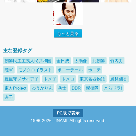
もっと見る
主な登録タグ
朝鮮民主主義人民共和国
金日成
太陽像
北朝鮮
竹内力
陸軍
モノクロイラスト
ポニーテール
ポニテ
豊臣守メサイア子
トメ子
トメコ
東京名器物語
風見幽香
東方Project
ゆうかりん
兵士
DDR
親衛隊
とらドラ!
杏子
PC版で表示
1996-2026 TINAMI. All rights reserved.