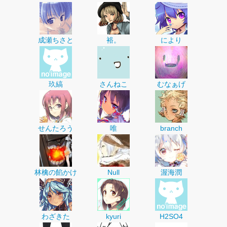
成瀬ちさと
裕。
により
玖縞
さんねこ
むなぁげ
せんたろう
唯
branch
林檎の餡かけ
Null
渥海潤
わざきた
kyuri
H2SO4