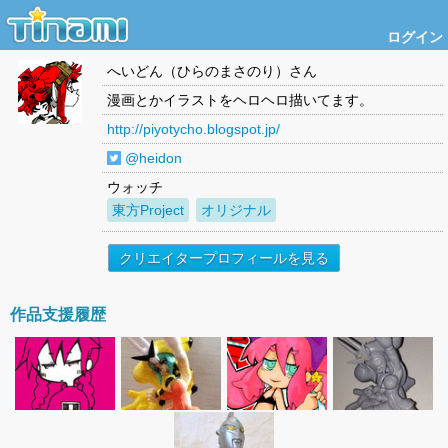
ログイン
へいどん（ひらのまさのり）
さん
漫画とかイラストをヘロヘロ描いてます。
http://piyotycho.blogspot.jp/
@heidon
ウォッチ
東方Project
オリジナル
クリエイタープロフィールを見る
作品支援履歴