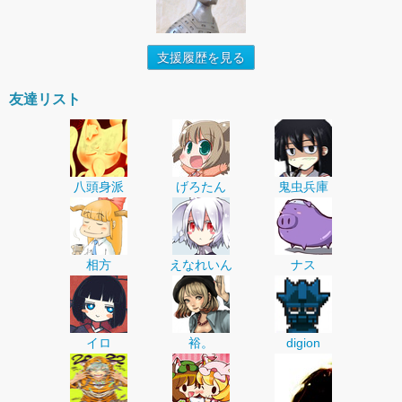
支援履歴を見る
友達リスト
八頭身派
げろたん
鬼虫兵庫
相方
えなれいん
ナス
イロ
裕。
digion