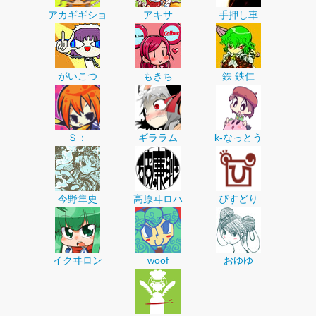
アカギギショ
アキサ
手押し車
がいこつ
もきち
鉄 鉄仁
Ｓ：
ギララム
k-なっとう
今野隼史
高原ヰロハ
ぴすどり
イクヰロン
woof
おゆゆ