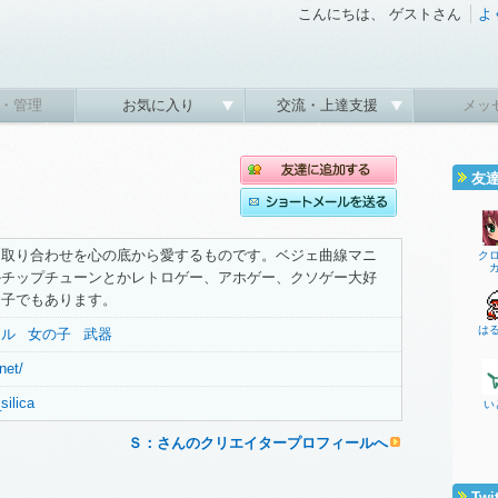
こんにちは、 ゲストさん
よ
・管理
お気に入り
交流・上達支援
メッ
友
と取り合わせを心の底から愛するものです。ベジェ曲線マニ
ク
かチップチューンとかレトロゲー、アホゲー、クソゲー大好
っ子でもあります。
は
ナル
女の子
武器
net/
silica
い
Ｓ：さんのクリエイタープロフィールへ
Twi