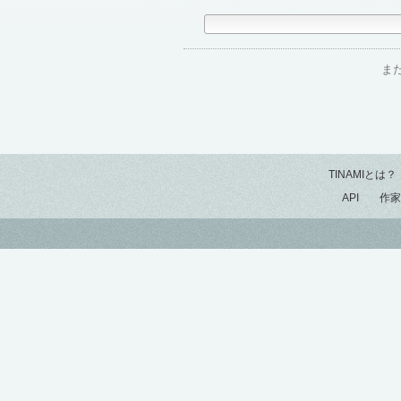
ま
TINAMIとは？
API
作家