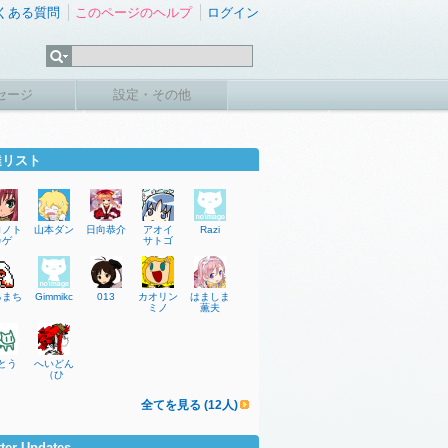
くある質問
このページのヘルプ
ログイン
セージ
設定・その他
達リスト
ロノト
山本ダン
日向恭介
アオイ
Razi
カゲ
サトゴ
るまち
Gimmikc
013
カオリン
はましま
ミノ
薫夫
とう
へいどん
（ひ
全てを見る (12人)
tter Updates