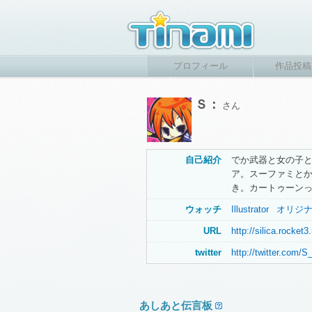
プロフィール
作品投稿
Ｓ：
さん
自己紹介
でか武器と女の子
ア。スーファミと
き。カートゥーン
ウォッチ
Illustrator
オリジ
URL
http://silica.rocket3.
twitter
http://twitter.com/S_
あしあと伝言板