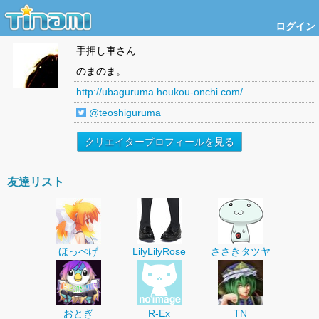
ログイン
手押し車
さん
のまのま。
http://ubaguruma.houkou-onchi.com/
@teoshiguruma
クリエイタープロフィールを見る
友達リスト
ほっぺげ
LilyLilyRose
ささきタツヤ
おとぎ
R-Ex
TN