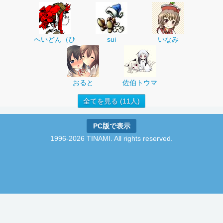
へいどん（ひ
sui
いなみ
おると
佐伯トウマ
全てを見る (11人)
PC版で表示
1996-2026 TINAMI. All rights reserved.