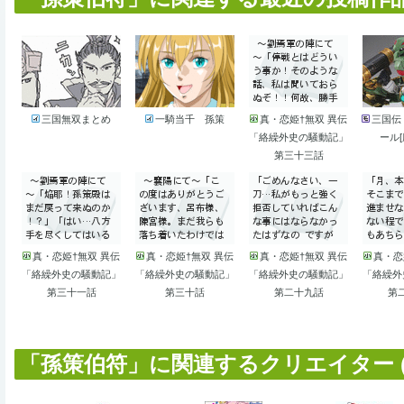
三国無双まとめ
一騎当千 孫策
真・恋姫†無双 異伝
三国伝
「絡繰外史の騒動記」
ール[
第三十三話
真・恋姫†無双 異伝
真・恋姫†無双 異伝
真・恋姫†無双 異伝
真・恋
「絡繰外史の騒動記」
「絡繰外史の騒動記」
「絡繰外史の騒動記」
「絡繰外
第三十一話
第三十話
第二十九話
第
「孫策伯符」に関連するクリエイター (