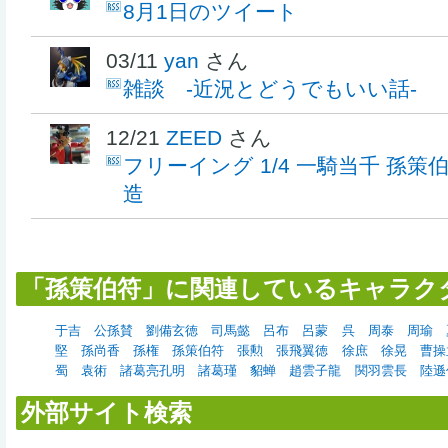
8月1日のツイート
03/11
yan
さん
雑談 -近況とどうでもいい話-
12/21
ZEED
さん
フリーイング 1/4 一騎当千 孫策伯符
造
「孫策伯符」に関連しているキャラク
于吉
公孫賛
劉備玄徳
司馬懿
呂布
呂蒙
呉
周泰
周瑜
堅
孫尚香
孫権
孫策伯符
張勲
張飛翼徳
徐庶
徐晃
曹操
蜀
袁術
諸葛亮孔明
諸葛瑾
貂蝉
趙雲子龍
関羽雲長
陸遜
外部サイト検索