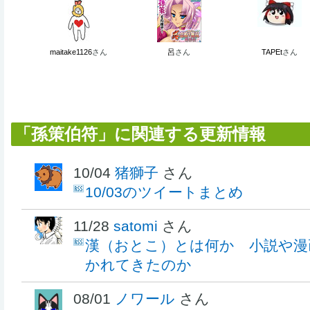
maitake1126
さん
呂
さん
TAPEt
さん
「孫策伯符」に関連する更新情報
10/04
猪獅子
さん
10/03のツイートまとめ
11/28
satomi
さん
漢（おとこ）とは何か 小説や漫
かれてきたのか
08/01
ノワール
さん