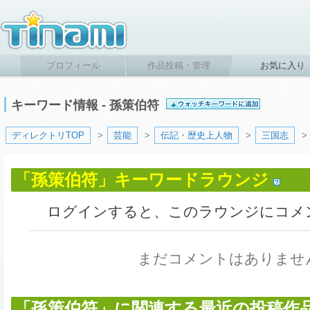
プロフィール
作品投稿・管理
お気に入り
キーワード情報 - 孫策伯符
ディレクトリTOP
>
芸能
>
伝記・歴史上人物
>
三国志
>
「孫策伯符」キーワードラウンジ
ログインすると、このラウンジにコメ
まだコメントはありませ
「孫策伯符」に関連する最近の投稿作品 (