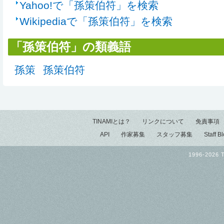
Yahoo!で「孫策伯符」を検索
Wikipediaで「孫策伯符」を検索
「孫策伯符」の類義語
孫策
孫策伯符
TINAMIとは？
リンクについて
免責事項
API
作家募集
スタッフ募集
Staff B
1996-2026 T