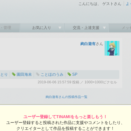
こんにちは、 ゲストさん
よ
・管理
お気に入り
交流・上達支援
メッ
絢白遊有
さん
ことり
園田海未
ことほのうみ
SP
2019-06-06 15:57:59 投稿 ／ 1000×1000ピクセル
:59 投稿
覧ユーザー数：1273
絢白遊有さんの投稿作品一覧
ユーザー登録してTINAMIをもっと楽しもう！
ユーザー登録すると投稿された作品に支援やコメントをしたり、
クリエイターとして作品を投稿することができます！