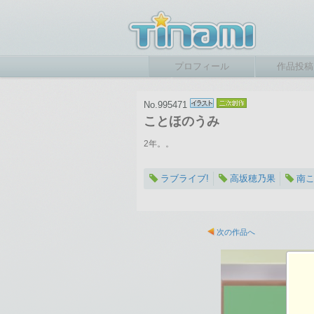
プロフィール
作品投稿
No.995471
ことほのうみ
2年。。
ラブライブ!
高坂穂乃果
南
2019-06-06 15:57
総閲覧数：1273 閲
次の作品へ
1000×1000ピクセル