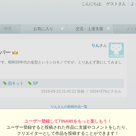
こんにちは、 ゲストさん
よ
・管理
お気に入り
交流・上達支援
メッ
りん
さん
イバー
ー です。昭和30年代の金型というシロモノですが、とりあえず形にしてみまし
旧キット
SP
2018-09-23 21:42:12 投稿 ／ 1024×576ピクセル
りんさんの投稿作品一覧
ユーザー登録してTINAMIをもっと楽しもう！
:12 投稿
ユーザー登録すると投稿された作品に支援やコメントをしたり、
覧ユーザー数：1534
クリエイターとして作品を投稿することができます！