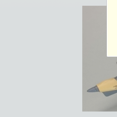
1024×576ピクセル